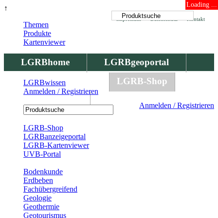
Loading ...
↑
Impressum
Datenschutz
Kontakt
Themen
Produkte
Kartenviewer
LGRBhome
LGRBgeoportal
LGRBbohrungen
LGRB-Shop
LGRBwissen
Anmelden / Registrieren
LGRBwissen
Anmelden / Registrieren
Registrierung
LGRB-Shop
LGRBanzeigeportal
LGRB-Kartenviewer
UVB-Portal
Produkte
Bodenkunde
Erdbeben
Fachübergreifend
Geologie
Geothermie
Geotourismus