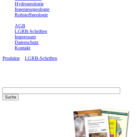
Hydrogeologie
Ingenieurgeologie
Rohstoffgeologie
Service
AGB
LGRB-Schriften
Impressum
Datenschutz
Kontakt
Produkte
»
LGRB-Schriften
LGRB-Schriften
Recherchieren Sie einzelne
Artikel in unseren
Veröffentlichungen mit obigen
Suchfeld oder stöbern Sie in
unseren Publikationsreihen. Hier
finden Sie alle Bände unserer