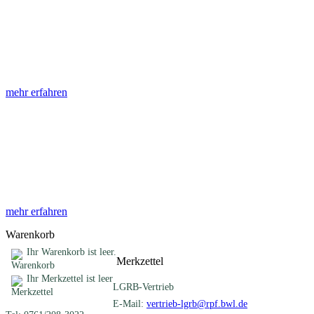
Abhandlungen
Die Abhandlungen des Geologischen Landesamtes, beginnend im
Jahr 1953, beinhalten eine Sammlung von Artikeln zu einem
gemeinsamen Fachthema ...
mehr erfahren
Sonderveröffentlichungen
Das LGRB gibt eine lose Reihe von Sonderveröffentlichungen
heraus. Diese individuell gestalteten Bücher, Broschüren oder
Online-Publikationen erstrecken sich ...
mehr erfahren
Warenkorb
Ihr Warenkorb ist leer.
Merkzettel
Ihr Merkzettel ist leer
LGRB-Vertrieb
E-Mail:
vertrieb-lgrb@rpf.bwl.de