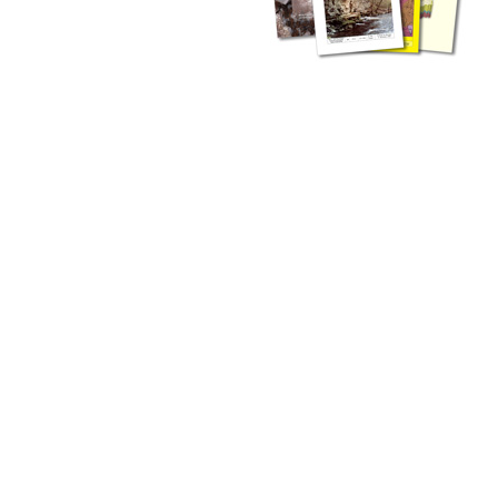
zahlreichen Buchreihen. Eine
Vielzahl der Hefte sind zum
Download freigegeben, andere
können Sie direkt bestellen.
Zur Dokumentation seines
Schaffens und zur Information
des Fachpublikums hat das
LGRB bzw. dessen
Vorgängerbehörde Geologisches
Landesamt (GLA) von Beginn an
Publikationen in gedruckter Form
herausgegeben. Dazu gehör(t)en
Abhandlungen (1953 bis 2002),
Jahreshefte (1955 bis 2004),
LGRB-Informationen (seit 1990),
Fachberichte (seit 2002) sowie
Sonderveröffentlichungen.
LGRB-Informationen
Die seit 1990 publizierten LGRB-Informationen beinhalten eine
Sammlung von Artikeln oder Beiträgen und erstrecken sich über