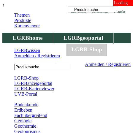
Loading ...
↑
Impressum
Datenschutz
Kontakt
Themen
Produkte
Kartenviewer
LGRBhome
LGRBgeoportal
LGRBbohrungen
LGRB-Shop
LGRBwissen
Anmelden / Registrieren
LGRBwissen
Anmelden / Registrieren
Registrierung
LGRB-Shop
LGRBanzeigeportal
LGRB-Kartenviewer
UVB-Portal
Produkte
Bodenkunde
Erdbeben
Fachübergreifend
Geologie
Geothermie
Geotourismus