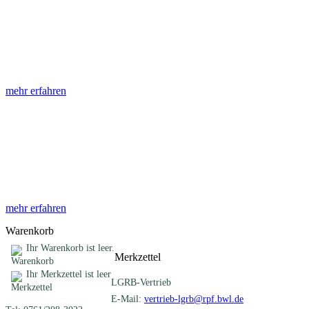
Abhandlungen
Die Abhandlungen des Geologischen Landesamtes, beginnend im
Jahr 1953, beinhalten eine Sammlung von Artikeln zu einem
gemeinsamen Fachthema ...
mehr erfahren
Sonderveröffentlichungen
Das LGRB gibt eine lose Reihe von Sonderveröffentlichungen
heraus. Diese individuell gestalteten Bücher, Broschüren oder
Online-Publikationen erstrecken sich ...
mehr erfahren
Warenkorb
Ihr Warenkorb ist leer.
Merkzettel
Ihr Merkzettel ist leer
LGRB-Vertrieb
E-Mail:
vertrieb-lgrb@rpf.bwl.de