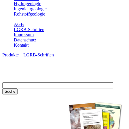
Hydrogeologie
Ingenieurgeologie
Rohstoffgeologie
Service
AGB
LGRB-Schriften
Impressum
Datenschutz
Kontakt
Produkte
»
LGRB-Schriften
LGRB-Schriften
Recherchieren Sie einzelne
Artikel in unseren
Veröffentlichungen mit obigen
Suchfeld oder stöbern Sie in
unseren Publikationsreihen. Hier
finden Sie alle Bände unserer