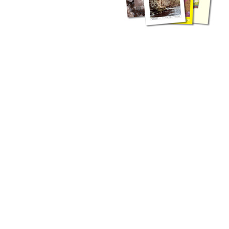
zahlreichen Buchreihen. Eine
Vielzahl der Hefte sind zum
Download freigegeben, andere
können Sie direkt bestellen.
Zur Dokumentation seines
Schaffens und zur Information
des Fachpublikums hat das
LGRB bzw. dessen
Vorgängerbehörde Geologisches
Landesamt (GLA) von Beginn an
Publikationen in gedruckter Form
herausgegeben. Dazu gehör(t)en
Abhandlungen (1953 bis 2002),
Jahreshefte (1955 bis 2004),
LGRB-Informationen (seit 1990),
Fachberichte (seit 2002) sowie
Sonderveröffentlichungen.
LGRB-Informationen
Die seit 1990 publizierten LGRB-Informationen beinhalten eine
Sammlung von Artikeln oder Beiträgen und erstrecken sich über