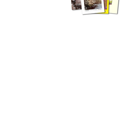
zahlreichen Buchreihen. Eine
Vielzahl der Hefte sind zum
Download freigegeben, andere
können Sie direkt bestellen.
Zur Dokumentation seines
Schaffens und zur Information
des Fachpublikums hat das
LGRB bzw. dessen
Vorgängerbehörde Geologisches
Landesamt (GLA) von Beginn an
Publikationen in gedruckter Form
herausgegeben. Dazu gehör(t)en
Abhandlungen (1953 bis 2002),
Jahreshefte (1955 bis 2004),
LGRB-Informationen (seit 1990),
Fachberichte (seit 2002) sowie
Sonderveröffentlichungen.
LGRB-Informationen
Die seit 1990 publizierten LGRB-Informationen beinhalten eine
Sammlung von Artikeln oder Beiträgen und erstrecken sich über