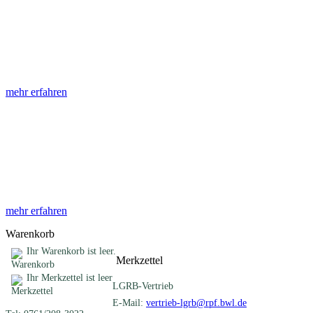
Abhandlungen
Die Abhandlungen des Geologischen Landesamtes, beginnend im
Jahr 1953, beinhalten eine Sammlung von Artikeln zu einem
gemeinsamen Fachthema ...
mehr erfahren
Sonderveröffentlichungen
Das LGRB gibt eine lose Reihe von Sonderveröffentlichungen
heraus. Diese individuell gestalteten Bücher, Broschüren oder
Online-Publikationen erstrecken sich ...
mehr erfahren
Warenkorb
Ihr Warenkorb ist leer.
Merkzettel
Ihr Merkzettel ist leer
LGRB-Vertrieb
E-Mail:
vertrieb-lgrb@rpf.bwl.de