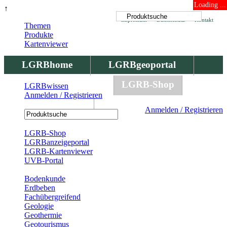
Loading ...
↑
Impressum
Datenschutz
Kontakt
Themen
Produkte
Kartenviewer
LGRBhome
LGRBgeoportal
LGRBbohrungen
LGRB-Shop
LGRBwissen
Anmelden / Registrieren
LGRBwissen
Anmelden / Registrieren
Registrierung
LGRB-Shop
LGRBanzeigeportal
LGRB-Kartenviewer
UVB-Portal
Produkte
Bodenkunde
Erdbeben
Fachübergreifend
Geologie
Geothermie
Geotourismus