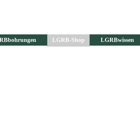
RBbohrungen
LGRB-Shop
LGRBwissen