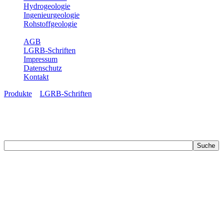
Hydrogeologie
Ingenieurgeologie
Rohstoffgeologie
Service
AGB
LGRB-Schriften
Impressum
Datenschutz
Kontakt
Produkte
»
LGRB-Schriften
LGRB-Schriften
Recherchieren Sie einzelne Artikel in unseren Veröffentlichungen mit 
zahlreichen Buchreihen. Eine Vielzahl der Hefte sind zum Download f
Zur Dokumentation seines Schaffens und zur Information des Fach
Publikationen in gedruckter Form herausgegeben. Dazu gehör(t)en Ab
(seit 2002) sowie Sonderveröffentlichungen.