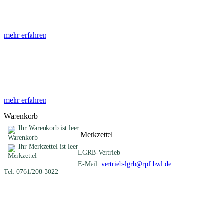
Die Abhandlungen des Geologischen Landesamtes, beginnend im Jahr
mehr erfahren
Sonderveröffentlichungen
Das LGRB gibt eine lose Reihe von Sonderveröffentlichungen heraus. D
mehr erfahren
Warenkorb
Ihr Warenkorb ist leer.
Merkzettel
Ihr Merkzettel ist leer
LGRB-Vertrieb
E-Mail:
vertrieb-lgrb@rpf.bwl.de
Tel: 0761/208-3022