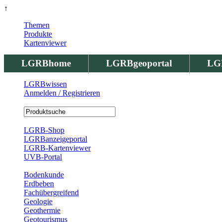
↑
Themen
Produkte
Kartenviewer
LGRBhome
LGRBgeoportal
LG
LGRBwissen
Anmelden / Registrieren
Registrierung
LGRB-Shop
LGRBanzeigeportal
LGRB-Kartenviewer
UVB-Portal
Produkte
Bodenkunde
Erdbeben
Fachübergreifend
Geologie
Geothermie
Geotourismus