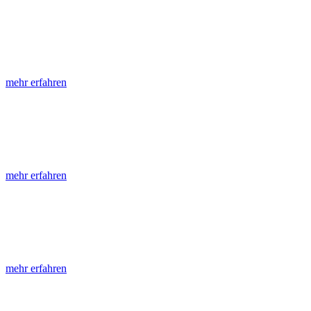
LGRB-Informationen
Die seit 1990 publizierten LGRB-Informationen beinhalten eine Samml
mehr erfahren
LGRB-Fachberichte
LGRB-Fachberichte sind, beginnend im Jahr 2002, einfach strukturier
mehr erfahren
Jahreshefte
Die Jahreshefte des LGRB, beginnend im Jahr 1955, zeigen in jeder A
mehr erfahren
Abhandlungen