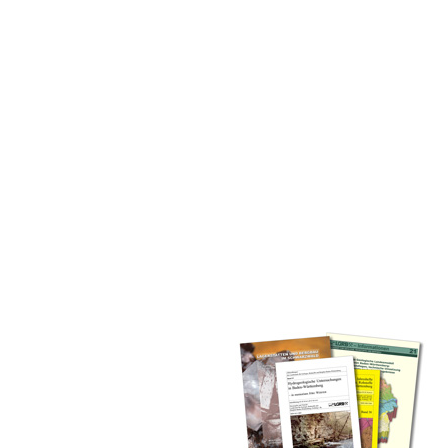
inden Sie alle Bände unserer
 Landesamt (GLA) von Beginn an
mationen (seit 1990), Fachberichte