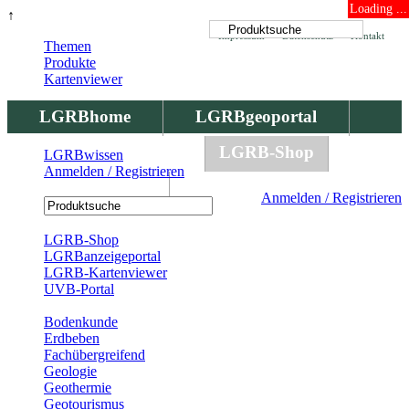
Loading ...
↑
Impressum
Datenschutz
Kontakt
Themen
Produkte
Kartenviewer
LGRBhome
LGRBgeoportal
LGRBbohrungen
LGRB-Shop
LGRBwissen
Anmelden / Registrieren
LGRBwissen
Anmelden / Registrieren
Registrierung
LGRB-Shop
LGRBanzeigeportal
LGRB-Kartenviewer
UVB-Portal
Produkte
Bodenkunde
Erdbeben
Fachübergreifend
Geologie
Geothermie
Geotourismus