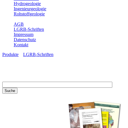
Hydrogeologie
Ingenieurgeologie
Rohstoffgeologie
Service
AGB
LGRB-Schriften
Impressum
Datenschutz
Kontakt
Produkte
»
LGRB-Schriften
LGRB-Schriften
Recherchieren Sie einzelne
Artikel in unseren
Veröffentlichungen mit obigen
Suchfeld oder stöbern Sie in
unseren Publikationsreihen. Hier
finden Sie alle Bände unserer