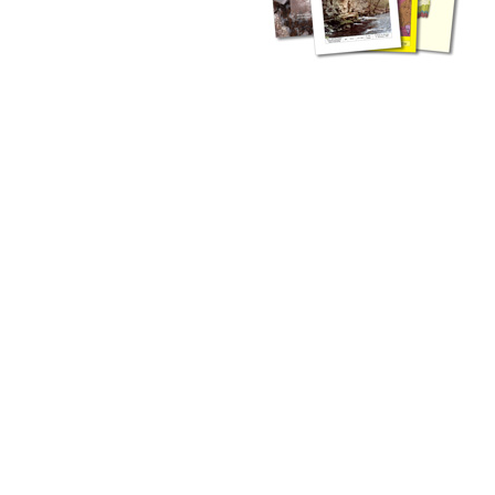
zahlreichen Buchreihen. Eine
Vielzahl der Hefte sind zum
Download freigegeben, andere
können Sie direkt bestellen.
Zur Dokumentation seines
Schaffens und zur Information
des Fachpublikums hat das
LGRB bzw. dessen
Vorgängerbehörde Geologisches
Landesamt (GLA) von Beginn an
Publikationen in gedruckter Form
herausgegeben. Dazu gehör(t)en
Abhandlungen (1953 bis 2002),
Jahreshefte (1955 bis 2004),
LGRB-Informationen (seit 1990),
Fachberichte (seit 2002) sowie
Sonderveröffentlichungen.
LGRB-Informationen
Die seit 1990 publizierten LGRB-Informationen beinhalten eine
Sammlung von Artikeln oder Beiträgen und erstrecken sich über