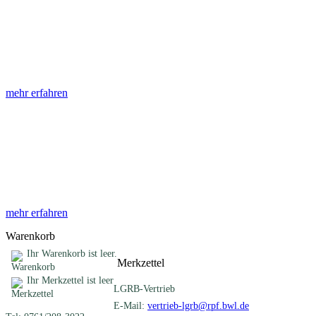
Abhandlungen
Die Abhandlungen des Geologischen Landesamtes, beginnend im
Jahr 1953, beinhalten eine Sammlung von Artikeln zu einem
gemeinsamen Fachthema ...
mehr erfahren
Sonderveröffentlichungen
Das LGRB gibt eine lose Reihe von Sonderveröffentlichungen
heraus. Diese individuell gestalteten Bücher, Broschüren oder
Online-Publikationen erstrecken sich ...
mehr erfahren
Warenkorb
Ihr Warenkorb ist leer.
Merkzettel
Ihr Merkzettel ist leer
LGRB-Vertrieb
E-Mail:
vertrieb-lgrb@rpf.bwl.de