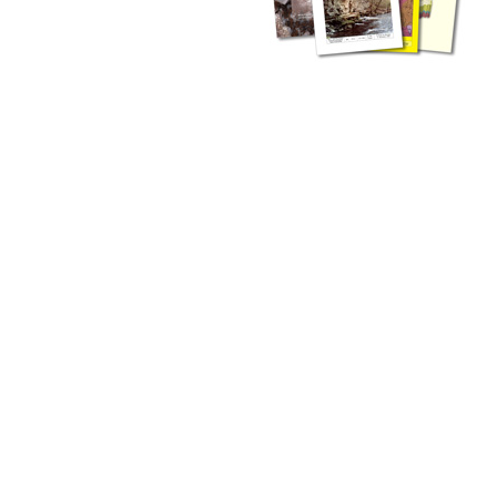
zahlreichen Buchreihen. Eine
Vielzahl der Hefte sind zum
Download freigegeben, andere
können Sie direkt bestellen.
Zur Dokumentation seines
Schaffens und zur Information
des Fachpublikums hat das
LGRB bzw. dessen
Vorgängerbehörde Geologisches
Landesamt (GLA) von Beginn an
Publikationen in gedruckter Form
herausgegeben. Dazu gehör(t)en
Abhandlungen (1953 bis 2002),
Jahreshefte (1955 bis 2004),
LGRB-Informationen (seit 1990),
Fachberichte (seit 2002) sowie
Sonderveröffentlichungen.
LGRB-Informationen
Die seit 1990 publizierten LGRB-Informationen beinhalten eine
Sammlung von Artikeln oder Beiträgen und erstrecken sich über