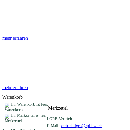
Abhandlungen
Die Abhandlungen des Geologischen Landesamtes, beginnend im
Jahr 1953, beinhalten eine Sammlung von Artikeln zu einem
gemeinsamen Fachthema ...
mehr erfahren
Sonderveröffentlichungen
Das LGRB gibt eine lose Reihe von Sonderveröffentlichungen
heraus. Diese individuell gestalteten Bücher, Broschüren oder
Online-Publikationen erstrecken sich ...
mehr erfahren
Warenkorb
Ihr Warenkorb ist leer.
Merkzettel
Ihr Merkzettel ist leer
LGRB-Vertrieb
E-Mail:
vertrieb-lgrb@rpf.bwl.de