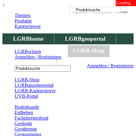
Loading ...
↑
Impressum
Datenschutz
Kontakt
Themen
Produkte
Kartenviewer
LGRBhome
LGRBgeoportal
LGRBbohrungen
LGRB-Shop
LGRBwissen
Anmelden / Registrieren
LGRBwissen
Anmelden / Registrieren
Registrierung
LGRB-Shop
LGRBanzeigeportal
LGRB-Kartenviewer
UVB-Portal
Produkte
Bodenkunde
Erdbeben
Fachübergreifend
Geologie
Geothermie
Geotourismus