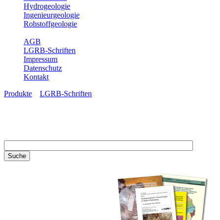
Hydrogeologie
Ingenieurgeologie
Rohstoffgeologie
Service
AGB
LGRB-Schriften
Impressum
Datenschutz
Kontakt
Produkte
»
LGRB-Schriften
LGRB-Schriften
Recherchieren Sie einzelne
Artikel in unseren
Veröffentlichungen mit obigen
Suchfeld oder stöbern Sie in
unseren Publikationsreihen. Hier
finden Sie alle Bände unserer