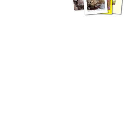
zahlreichen Buchreihen. Eine
Vielzahl der Hefte sind zum
Download freigegeben, andere
können Sie direkt bestellen.
Zur Dokumentation seines
Schaffens und zur Information
des Fachpublikums hat das
LGRB bzw. dessen
Vorgängerbehörde Geologisches
Landesamt (GLA) von Beginn an
Publikationen in gedruckter Form
herausgegeben. Dazu gehör(t)en
Abhandlungen (1953 bis 2002),
Jahreshefte (1955 bis 2004),
LGRB-Informationen (seit 1990),
Fachberichte (seit 2002) sowie
Sonderveröffentlichungen.
LGRB-Informationen
Die seit 1990 publizierten LGRB-Informationen beinhalten eine
Sammlung von Artikeln oder Beiträgen und erstrecken sich über