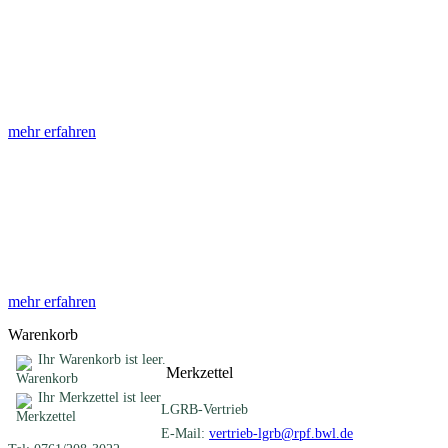
Abhandlungen
Die Abhandlungen des Geologischen Landesamtes, beginnend im
Jahr 1953, beinhalten eine Sammlung von Artikeln zu einem
gemeinsamen Fachthema ...
mehr erfahren
Sonderveröffentlichungen
Das LGRB gibt eine lose Reihe von Sonderveröffentlichungen
heraus. Diese individuell gestalteten Bücher, Broschüren oder
Online-Publikationen erstrecken sich ...
mehr erfahren
Warenkorb
Ihr Warenkorb ist leer.
Merkzettel
Ihr Merkzettel ist leer
LGRB-Vertrieb
E-Mail:
vertrieb-lgrb@rpf.bwl.de