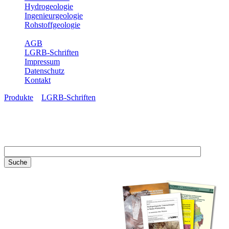
Hydrogeologie
Ingenieurgeologie
Rohstoffgeologie
Service
AGB
LGRB-Schriften
Impressum
Datenschutz
Kontakt
Produkte
»
LGRB-Schriften
LGRB-Schriften
Recherchieren Sie einzelne
Artikel in unseren
Veröffentlichungen mit obigen
Suchfeld oder stöbern Sie in
unseren Publikationsreihen. Hier
finden Sie alle Bände unserer