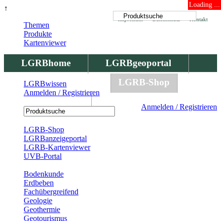
Loading ...
↑
Impressum
Datenschutz
Kontakt
Themen
Produkte
Kartenviewer
LGRBhome
LGRBgeoportal
LGRBbohrungen
LGRB-Shop
LGRBwissen
Anmelden / Registrieren
LGRBwissen
Anmelden / Registrieren
Registrierung
LGRB-Shop
LGRBanzeigeportal
LGRB-Kartenviewer
UVB-Portal
Produkte
Bodenkunde
Erdbeben
Fachübergreifend
Geologie
Geothermie
Geotourismus