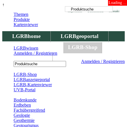
Loading ...
↑
Impressum
Datenschutz
Kontakt
Themen
Produkte
Kartenviewer
LGRBhome
LGRBgeoportal
LGRBbohrungen
LGRB-Shop
LGRBwissen
Anmelden / Registrieren
LGRBwissen
Anmelden / Registrieren
Registrierung
LGRB-Shop
LGRBanzeigeportal
LGRB-Kartenviewer
UVB-Portal
Produkte
Bodenkunde
Erdbeben
Fachübergreifend
Geologie
Geothermie
Geotourismus