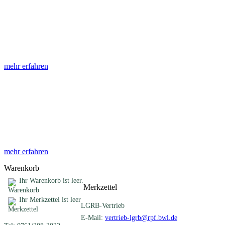
Abhandlungen
Die Abhandlungen des Geologischen Landesamtes, beginnend im
Jahr 1953, beinhalten eine Sammlung von Artikeln zu einem
gemeinsamen Fachthema ...
mehr erfahren
Sonderveröffentlichungen
Das LGRB gibt eine lose Reihe von Sonderveröffentlichungen
heraus. Diese individuell gestalteten Bücher, Broschüren oder
Online-Publikationen erstrecken sich ...
mehr erfahren
Warenkorb
Ihr Warenkorb ist leer.
Merkzettel
Ihr Merkzettel ist leer
LGRB-Vertrieb
E-Mail:
vertrieb-lgrb@rpf.bwl.de