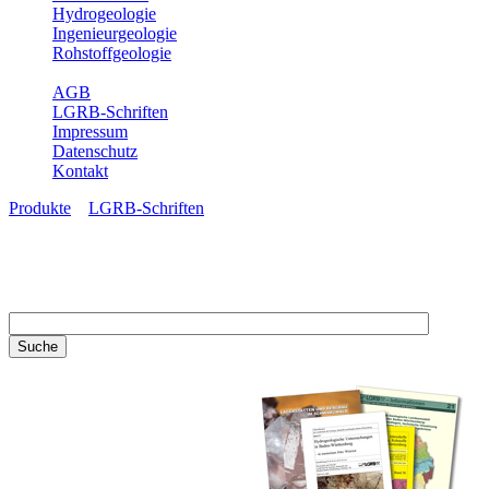
Hydrogeologie
Ingenieurgeologie
Rohstoffgeologie
Service
AGB
LGRB-Schriften
Impressum
Datenschutz
Kontakt
Produkte
»
LGRB-Schriften
LGRB-Schriften
Recherchieren Sie einzelne
Artikel in unseren
Veröffentlichungen mit obigen
Suchfeld oder stöbern Sie in
unseren Publikationsreihen. Hier
finden Sie alle Bände unserer