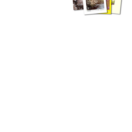
zahlreichen Buchreihen. Eine
Vielzahl der Hefte sind zum
Download freigegeben, andere
können Sie direkt bestellen.
Zur Dokumentation seines
Schaffens und zur Information
des Fachpublikums hat das
LGRB bzw. dessen
Vorgängerbehörde Geologisches
Landesamt (GLA) von Beginn an
Publikationen in gedruckter Form
herausgegeben. Dazu gehör(t)en
Abhandlungen (1953 bis 2002),
Jahreshefte (1955 bis 2004),
LGRB-Informationen (seit 1990),
Fachberichte (seit 2002) sowie
Sonderveröffentlichungen.
LGRB-Informationen
Die seit 1990 publizierten LGRB-Informationen beinhalten eine
Sammlung von Artikeln oder Beiträgen und erstrecken sich über