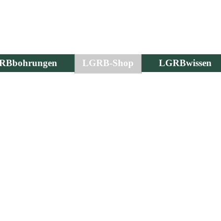
RBbohrungen
LGRB-Shop
LGRBwissen