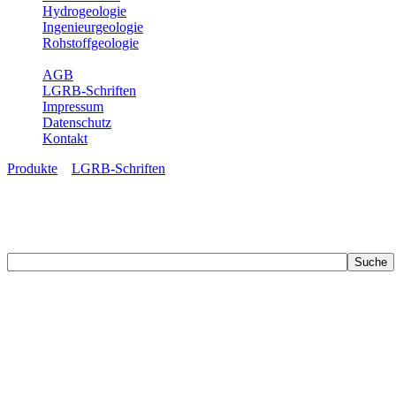
Hydrogeologie
Ingenieurgeologie
Rohstoffgeologie
Service
AGB
LGRB-Schriften
Impressum
Datenschutz
Kontakt
Produkte
»
LGRB-Schriften
LGRB-Schriften
Recherchieren Sie einzelne Artikel in unseren Veröffentlichungen mit 
zahlreichen Buchreihen. Eine Vielzahl der Hefte sind zum Download f
Zur Dokumentation seines Schaffens und zur Information des Fach
Publikationen in gedruckter Form herausgegeben. Dazu gehör(t)en Ab
(seit 2002) sowie Sonderveröffentlichungen.