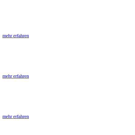
LGRB-Informationen
Die seit 1990 publizierten LGRB-Informationen beinhalten eine Samml
mehr erfahren
LGRB-Fachberichte
LGRB-Fachberichte sind, beginnend im Jahr 2002, einfach strukturier
mehr erfahren
Jahreshefte
Die Jahreshefte des LGRB, beginnend im Jahr 1955, zeigen in jeder A
mehr erfahren
Abhandlungen