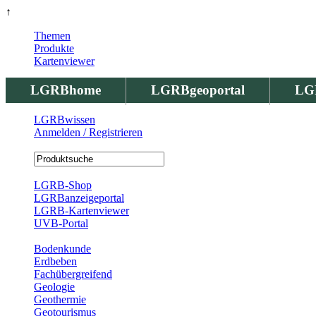
↑
Themen
Produkte
Kartenviewer
LGRBhome
LGRBgeoportal
LG
LGRBwissen
Anmelden / Registrieren
Registrierung
LGRB-Shop
LGRBanzeigeportal
LGRB-Kartenviewer
UVB-Portal
Produkte
Bodenkunde
Erdbeben
Fachübergreifend
Geologie
Geothermie
Geotourismus