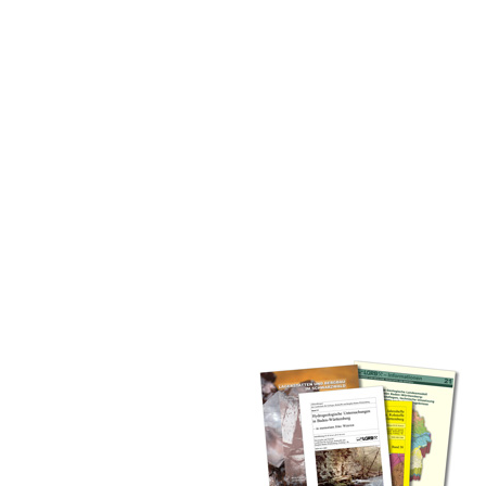
inden Sie alle Bände unserer
 Landesamt (GLA) von Beginn an
mationen (seit 1990), Fachberichte