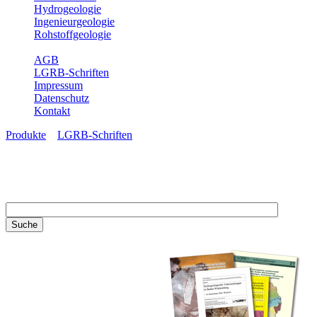
Hydrogeologie
Ingenieurgeologie
Rohstoffgeologie
Service
AGB
LGRB-Schriften
Impressum
Datenschutz
Kontakt
Produkte
»
LGRB-Schriften
LGRB-Schriften
Recherchieren Sie einzelne
Artikel in unseren
Veröffentlichungen mit obigen
Suchfeld oder stöbern Sie in
unseren Publikationsreihen. Hier
finden Sie alle Bände unserer