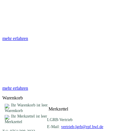
Abhandlungen
Die Abhandlungen des Geologischen Landesamtes, beginnend im
Jahr 1953, beinhalten eine Sammlung von Artikeln zu einem
gemeinsamen Fachthema ...
mehr erfahren
Sonderveröffentlichungen
Das LGRB gibt eine lose Reihe von Sonderveröffentlichungen
heraus. Diese individuell gestalteten Bücher, Broschüren oder
Online-Publikationen erstrecken sich ...
mehr erfahren
Warenkorb
Ihr Warenkorb ist leer.
Merkzettel
Ihr Merkzettel ist leer
LGRB-Vertrieb
E-Mail:
vertrieb-lgrb@rpf.bwl.de