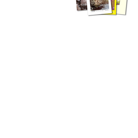
zahlreichen Buchreihen. Eine
Vielzahl der Hefte sind zum
Download freigegeben, andere
können Sie direkt bestellen.
Zur Dokumentation seines
Schaffens und zur Information
des Fachpublikums hat das
LGRB bzw. dessen
Vorgängerbehörde Geologisches
Landesamt (GLA) von Beginn an
Publikationen in gedruckter Form
herausgegeben. Dazu gehör(t)en
Abhandlungen (1953 bis 2002),
Jahreshefte (1955 bis 2004),
LGRB-Informationen (seit 1990),
Fachberichte (seit 2002) sowie
Sonderveröffentlichungen.
LGRB-Informationen
Die seit 1990 publizierten LGRB-Informationen beinhalten eine
Sammlung von Artikeln oder Beiträgen und erstrecken sich über