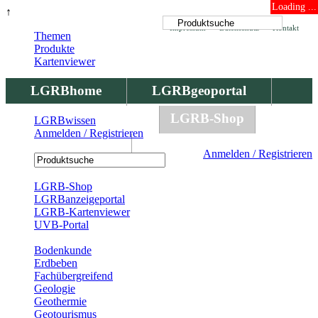
Loading ...
↑
Impressum
Datenschutz
Kontakt
Themen
Produkte
Kartenviewer
LGRBhome
LGRBgeoportal
LGRBbohrungen
LGRB-Shop
LGRBwissen
Anmelden / Registrieren
LGRBwissen
Anmelden / Registrieren
Registrierung
LGRB-Shop
LGRBanzeigeportal
LGRB-Kartenviewer
UVB-Portal
Produkte
Bodenkunde
Erdbeben
Fachübergreifend
Geologie
Geothermie
Geotourismus