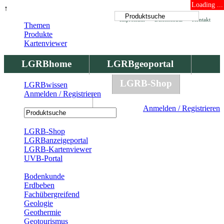
Loading ...
↑
Impressum
Datenschutz
Kontakt
Themen
Produkte
Kartenviewer
LGRBhome
LGRBgeoportal
LGRBbohrungen
LGRB-Shop
LGRBwissen
Anmelden / Registrieren
LGRBwissen
Anmelden / Registrieren
Registrierung
LGRB-Shop
LGRBanzeigeportal
LGRB-Kartenviewer
UVB-Portal
Produkte
Bodenkunde
Erdbeben
Fachübergreifend
Geologie
Geothermie
Geotourismus