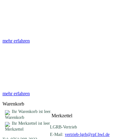
Abhandlungen
Die Abhandlungen des Geologischen Landesamtes, beginnend im
Jahr 1953, beinhalten eine Sammlung von Artikeln zu einem
gemeinsamen Fachthema ...
mehr erfahren
Sonderveröffentlichungen
Das LGRB gibt eine lose Reihe von Sonderveröffentlichungen
heraus. Diese individuell gestalteten Bücher, Broschüren oder
Online-Publikationen erstrecken sich ...
mehr erfahren
Warenkorb
Ihr Warenkorb ist leer.
Merkzettel
Ihr Merkzettel ist leer
LGRB-Vertrieb
E-Mail:
vertrieb-lgrb@rpf.bwl.de