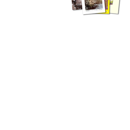
zahlreichen Buchreihen. Eine
Vielzahl der Hefte sind zum
Download freigegeben, andere
können Sie direkt bestellen.
Zur Dokumentation seines
Schaffens und zur Information
des Fachpublikums hat das
LGRB bzw. dessen
Vorgängerbehörde Geologisches
Landesamt (GLA) von Beginn an
Publikationen in gedruckter Form
herausgegeben. Dazu gehör(t)en
Abhandlungen (1953 bis 2002),
Jahreshefte (1955 bis 2004),
LGRB-Informationen (seit 1990),
Fachberichte (seit 2002) sowie
Sonderveröffentlichungen.
LGRB-Informationen
Die seit 1990 publizierten LGRB-Informationen beinhalten eine
Sammlung von Artikeln oder Beiträgen und erstrecken sich über