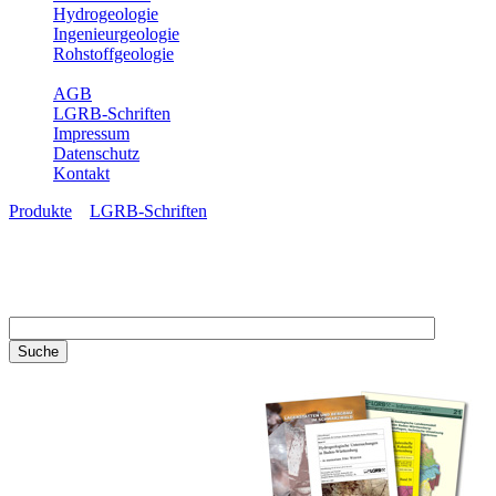
Hydrogeologie
Ingenieurgeologie
Rohstoffgeologie
Service
AGB
LGRB-Schriften
Impressum
Datenschutz
Kontakt
Produkte
»
LGRB-Schriften
LGRB-Schriften
Recherchieren Sie einzelne
Artikel in unseren
Veröffentlichungen mit obigen
Suchfeld oder stöbern Sie in
unseren Publikationsreihen. Hier
finden Sie alle Bände unserer