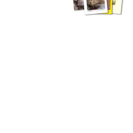
zahlreichen Buchreihen. Eine
Vielzahl der Hefte sind zum
Download freigegeben, andere
können Sie direkt bestellen.
Zur Dokumentation seines
Schaffens und zur Information
des Fachpublikums hat das
LGRB bzw. dessen
Vorgängerbehörde Geologisches
Landesamt (GLA) von Beginn an
Publikationen in gedruckter Form
herausgegeben. Dazu gehör(t)en
Abhandlungen (1953 bis 2002),
Jahreshefte (1955 bis 2004),
LGRB-Informationen (seit 1990),
Fachberichte (seit 2002) sowie
Sonderveröffentlichungen.
LGRB-Informationen
Die seit 1990 publizierten LGRB-Informationen beinhalten eine
Sammlung von Artikeln oder Beiträgen und erstrecken sich über