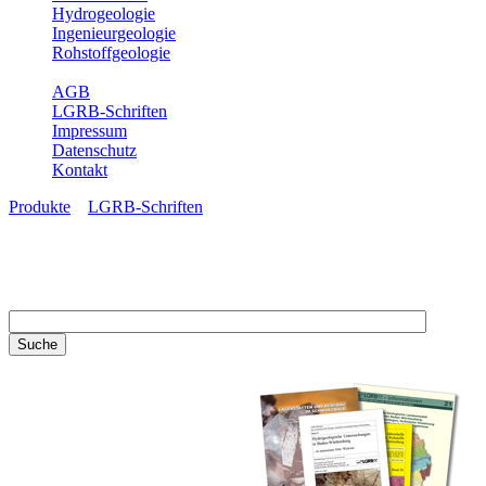
Hydrogeologie
Ingenieurgeologie
Rohstoffgeologie
Service
AGB
LGRB-Schriften
Impressum
Datenschutz
Kontakt
Produkte
»
LGRB-Schriften
LGRB-Schriften
Recherchieren Sie einzelne
Artikel in unseren
Veröffentlichungen mit obigen
Suchfeld oder stöbern Sie in
unseren Publikationsreihen. Hier
finden Sie alle Bände unserer