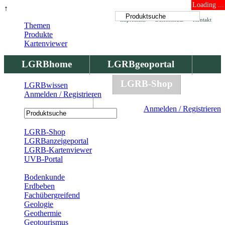
Loading ...
↑
Impressum
Datenschutz
Kontakt
Themen
Produkte
Kartenviewer
LGRBhome
LGRBgeoportal
LGRBbohrungen
LGRB-Shop
LGRBwissen
Anmelden / Registrieren
LGRBwissen
Anmelden / Registrieren
Registrierung
LGRB-Shop
LGRBanzeigeportal
LGRB-Kartenviewer
UVB-Portal
Produkte
Bodenkunde
Erdbeben
Fachübergreifend
Geologie
Geothermie
Geotourismus