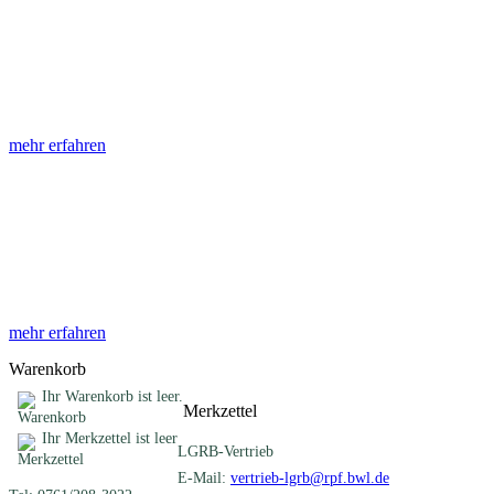
Abhandlungen
Die Abhandlungen des Geologischen Landesamtes, beginnend im
Jahr 1953, beinhalten eine Sammlung von Artikeln zu einem
gemeinsamen Fachthema ...
mehr erfahren
Sonderveröffentlichungen
Das LGRB gibt eine lose Reihe von Sonderveröffentlichungen
heraus. Diese individuell gestalteten Bücher, Broschüren oder
Online-Publikationen erstrecken sich ...
mehr erfahren
Warenkorb
Ihr Warenkorb ist leer.
Merkzettel
Ihr Merkzettel ist leer
LGRB-Vertrieb
E-Mail:
vertrieb-lgrb@rpf.bwl.de