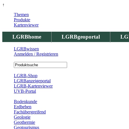
↑
Themen
Produkte
Kartenviewer
LGRBhome
LGRBgeoportal
LG
LGRBwissen
Anmelden / Registrieren
Registrierung
LGRB-Shop
LGRBanzeigeportal
LGRB-Kartenviewer
UVB-Portal
Produkte
Bodenkunde
Erdbeben
Fachübergreifend
Geologie
Geothermie
Geotourismus