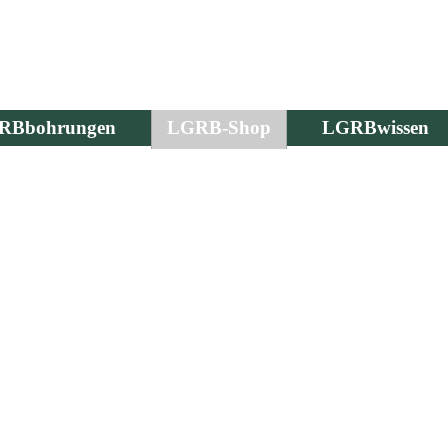
RBbohrungen
LGRB-Shop
LGRBwissen