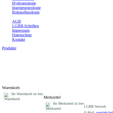
Hydrogeologie
Ingenieurgeologie
Rohstoffgeologie
Service
AGB
LGRB-Schriften
Impressum
Datenschutz
Kontakt
Produkte
Schriften des Fachbereichs Rohstoffgeolog
Abhandlungen, Informationen und andere Schriften zum Thema Rohs
Titel
Produktliste wird geladen ...
Titel
Warenkorb
Ihr Warenkorb ist leer.
Merkzettel
Ihr Merkzettel ist leer
LGRB-Vertrieb
E-Mail:
vertrieb-lg