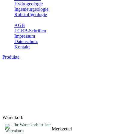
Hydrogeologie
Ingenieurgeologie
Rohstoffgeologie
Service
AGB
LGRB-Schriften
Impressum
Datenschutz
Kontakt
Produkte
Schriften des Fachbereichs
Rohstoffgeologie
Abhandlungen, Informationen und andere Schriften zum Thema
Rohstoffgeologie
Titel
Preis
Produktliste wird geladen ...
Titel
Preis
Warenkorb
Ihr Warenkorb ist leer.
Merkzettel