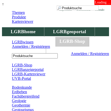
Loading ...
↑
Impressum
Datenschutz
Kontakt
Themen
Produkte
Kartenviewer
LGRBhome
LGRBgeoportal
LGRBbohrungen
LGRB-Shop
LGRBwissen
Anmelden / Registrieren
LGRBwissen
Anmelden / Registrieren
Registrierung
LGRB-Shop
LGRBanzeigeportal
LGRB-Kartenviewer
UVB-Portal
Produkte
Bodenkunde
Erdbeben
Fachübergreifend
Geologie
Geothermie
Geotourismus