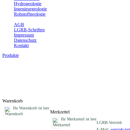
Hydrogeologie
Ingenieurgeologie
Rohstoffgeologie
Service
AGB
LGRB-Schriften
Impressum
Datenschutz
Kontakt
Produkte
Schriften des Fachbereichs Rohstoffgeolog
Abhandlungen, Informationen und andere Schriften zum Thema Rohs
Titel
Produktliste wird geladen ...
Titel
Warenkorb
Ihr Warenkorb ist leer.
Merkzettel
Ihr Merkzettel ist leer
LGRB-Vertrieb
E-Mail:
vertrieb-lg