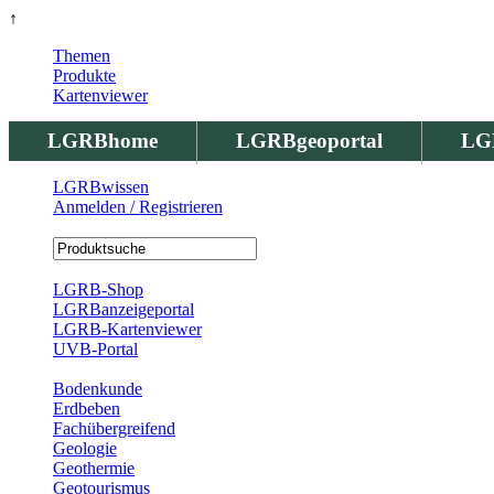
↑
Themen
Produkte
Kartenviewer
LGRBhome
LGRBgeoportal
LG
LGRBwissen
Anmelden / Registrieren
Registrierung
LGRB-Shop
LGRBanzeigeportal
LGRB-Kartenviewer
UVB-Portal
Produkte
Bodenkunde
Erdbeben
Fachübergreifend
Geologie
Geothermie
Geotourismus