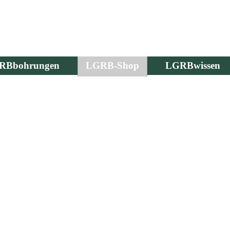
RBbohrungen
LGRB-Shop
LGRBwissen