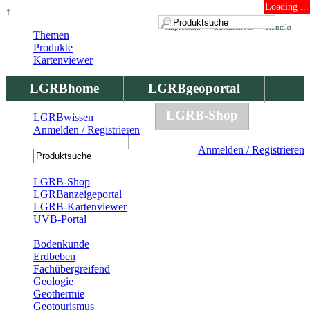
Loading ...
↑
Impressum
Datenschutz
Kontakt
Themen
Produkte
Kartenviewer
LGRBhome
LGRBgeoportal
LGRBbohrungen
LGRB-Shop
LGRBwissen
Anmelden / Registrieren
LGRBwissen
Anmelden / Registrieren
Registrierung
LGRB-Shop
LGRBanzeigeportal
LGRB-Kartenviewer
UVB-Portal
Produkte
Bodenkunde
Erdbeben
Fachübergreifend
Geologie
Geothermie
Geotourismus