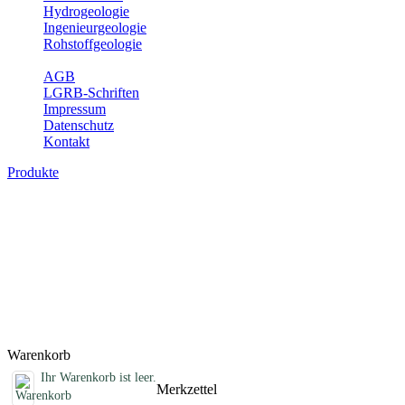
Hydrogeologie
Ingenieurgeologie
Rohstoffgeologie
Service
AGB
LGRB-Schriften
Impressum
Datenschutz
Kontakt
Produkte
Schriften des Fachbereichs
Rohstoffgeologie
Abhandlungen, Informationen und andere Schriften zum Thema
Rohstoffgeologie
Titel
Preis
Produktliste wird geladen ...
Titel
Preis
Warenkorb
Ihr Warenkorb ist leer.
Merkzettel