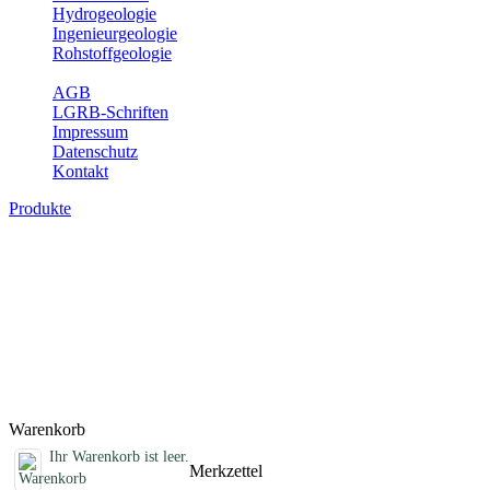
Hydrogeologie
Ingenieurgeologie
Rohstoffgeologie
Service
AGB
LGRB-Schriften
Impressum
Datenschutz
Kontakt
Produkte
Schriften des Fachbereichs
Rohstoffgeologie
Abhandlungen, Informationen und andere Schriften zum Thema
Rohstoffgeologie
Titel
Preis
Produktliste wird geladen ...
Titel
Preis
Warenkorb
Ihr Warenkorb ist leer.
Merkzettel