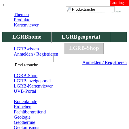
Loading ...
↑
Impressum
Datenschutz
Kontakt
Themen
Produkte
Kartenviewer
LGRBhome
LGRBgeoportal
LGRBbohrungen
LGRB-Shop
LGRBwissen
Anmelden / Registrieren
LGRBwissen
Anmelden / Registrieren
Registrierung
LGRB-Shop
LGRBanzeigeportal
LGRB-Kartenviewer
UVB-Portal
Produkte
Bodenkunde
Erdbeben
Fachübergreifend
Geologie
Geothermie
Geotourismus