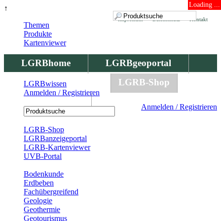
Loading ...
↑
Impressum
Datenschutz
Kontakt
Themen
Produkte
Kartenviewer
LGRBhome
LGRBgeoportal
LGRBbohrungen
LGRB-Shop
LGRBwissen
Anmelden / Registrieren
LGRBwissen
Anmelden / Registrieren
Registrierung
LGRB-Shop
LGRBanzeigeportal
LGRB-Kartenviewer
UVB-Portal
Produkte
Bodenkunde
Erdbeben
Fachübergreifend
Geologie
Geothermie
Geotourismus