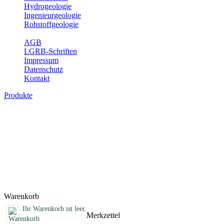
Hydrogeologie
Ingenieurgeologie
Rohstoffgeologie
Service
AGB
LGRB-Schriften
Impressum
Datenschutz
Kontakt
Produkte
Schriften des Fachbereichs
Rohstoffgeologie
Abhandlungen, Informationen und andere Schriften zum Thema
Rohstoffgeologie
Titel
Preis
Produktliste wird geladen ...
Titel
Preis
Warenkorb
Ihr Warenkorb ist leer.
Merkzettel