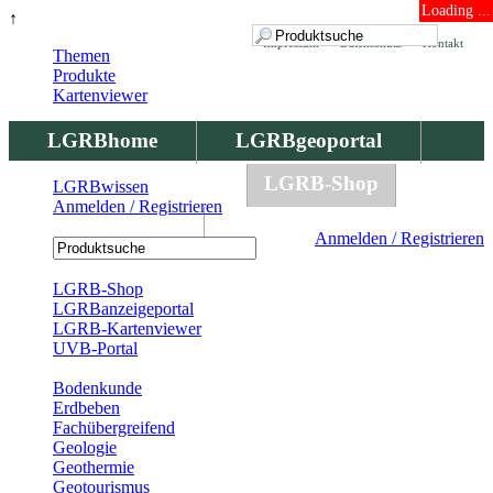
Loading ...
↑
Impressum
Datenschutz
Kontakt
Themen
Produkte
Kartenviewer
LGRBhome
LGRBgeoportal
LGRBbohrungen
LGRB-Shop
LGRBwissen
Anmelden / Registrieren
LGRBwissen
Anmelden / Registrieren
Registrierung
LGRB-Shop
LGRBanzeigeportal
LGRB-Kartenviewer
UVB-Portal
Produkte
Bodenkunde
Erdbeben
Fachübergreifend
Geologie
Geothermie
Geotourismus