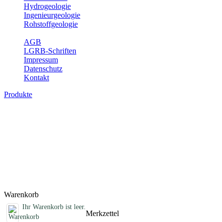
Hydrogeologie
Ingenieurgeologie
Rohstoffgeologie
Service
AGB
LGRB-Schriften
Impressum
Datenschutz
Kontakt
Produkte
Schriften des Fachbereichs
Rohstoffgeologie
Abhandlungen, Informationen und andere Schriften zum Thema
Rohstoffgeologie
Titel
Preis
Produktliste wird geladen ...
Titel
Preis
Warenkorb
Ihr Warenkorb ist leer.
Merkzettel