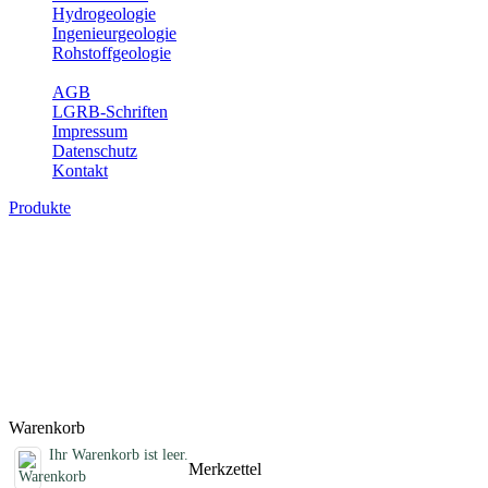
Hydrogeologie
Ingenieurgeologie
Rohstoffgeologie
Service
AGB
LGRB-Schriften
Impressum
Datenschutz
Kontakt
Produkte
Schriften des Fachbereichs
Rohstoffgeologie
Abhandlungen, Informationen und andere Schriften zum Thema
Rohstoffgeologie
Titel
Preis
Produktliste wird geladen ...
Titel
Preis
Warenkorb
Ihr Warenkorb ist leer.
Merkzettel