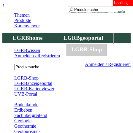
Loading ...
↑
Impressum
Datenschutz
Kontakt
Themen
Produkte
Kartenviewer
LGRBhome
LGRBgeoportal
LGRBbohrungen
LGRB-Shop
LGRBwissen
Anmelden / Registrieren
LGRBwissen
Anmelden / Registrieren
Registrierung
LGRB-Shop
LGRBanzeigeportal
LGRB-Kartenviewer
UVB-Portal
Produkte
Bodenkunde
Erdbeben
Fachübergreifend
Geologie
Geothermie
Geotourismus