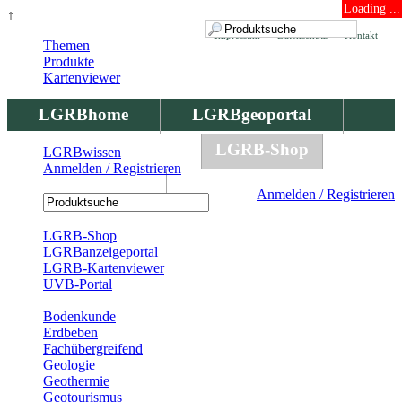
Loading ...
↑
Impressum
Datenschutz
Kontakt
Themen
Produkte
Kartenviewer
LGRBhome
LGRBgeoportal
LGRBbohrungen
LGRB-Shop
LGRBwissen
Anmelden / Registrieren
LGRBwissen
Anmelden / Registrieren
Registrierung
LGRB-Shop
LGRBanzeigeportal
LGRB-Kartenviewer
UVB-Portal
Produkte
Bodenkunde
Erdbeben
Fachübergreifend
Geologie
Geothermie
Geotourismus