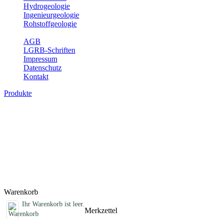
Hydrogeologie
Ingenieurgeologie
Rohstoffgeologie
Service
AGB
LGRB-Schriften
Impressum
Datenschutz
Kontakt
Produkte
Schriften des Fachbereichs
Rohstoffgeologie
Abhandlungen, Informationen und andere Schriften zum Thema
Rohstoffgeologie
Titel
Preis
Produktliste wird geladen ...
Titel
Preis
Warenkorb
Ihr Warenkorb ist leer.
Merkzettel