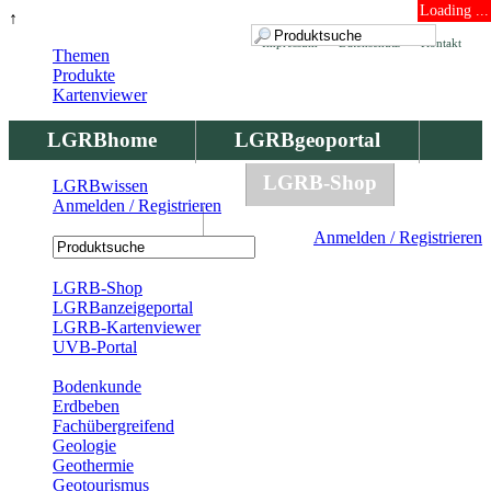
Loading ...
↑
Impressum
Datenschutz
Kontakt
Themen
Produkte
Kartenviewer
LGRBhome
LGRBgeoportal
LGRBbohrungen
LGRB-Shop
LGRBwissen
Anmelden / Registrieren
LGRBwissen
Anmelden / Registrieren
Registrierung
LGRB-Shop
LGRBanzeigeportal
LGRB-Kartenviewer
UVB-Portal
Produkte
Bodenkunde
Erdbeben
Fachübergreifend
Geologie
Geothermie
Geotourismus