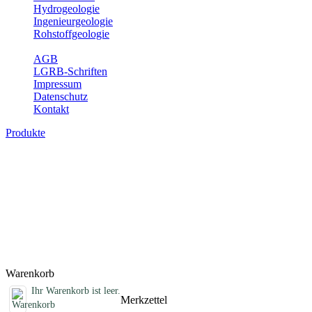
Hydrogeologie
Ingenieurgeologie
Rohstoffgeologie
Service
AGB
LGRB-Schriften
Impressum
Datenschutz
Kontakt
Produkte
Schriften des Fachbereichs
Rohstoffgeologie
Abhandlungen, Informationen und andere Schriften zum Thema
Rohstoffgeologie
Titel
Preis
Produktliste wird geladen ...
Titel
Preis
Warenkorb
Ihr Warenkorb ist leer.
Merkzettel