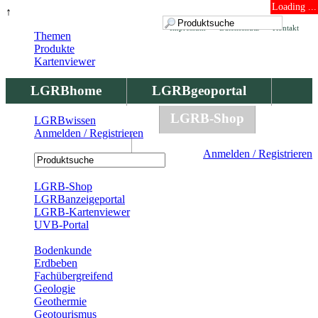
Loading ...
↑
Impressum
Datenschutz
Kontakt
Themen
Produkte
Kartenviewer
LGRBhome
LGRBgeoportal
LGRBbohrungen
LGRB-Shop
LGRBwissen
Anmelden / Registrieren
LGRBwissen
Anmelden / Registrieren
Registrierung
LGRB-Shop
LGRBanzeigeportal
LGRB-Kartenviewer
UVB-Portal
Produkte
Bodenkunde
Erdbeben
Fachübergreifend
Geologie
Geothermie
Geotourismus