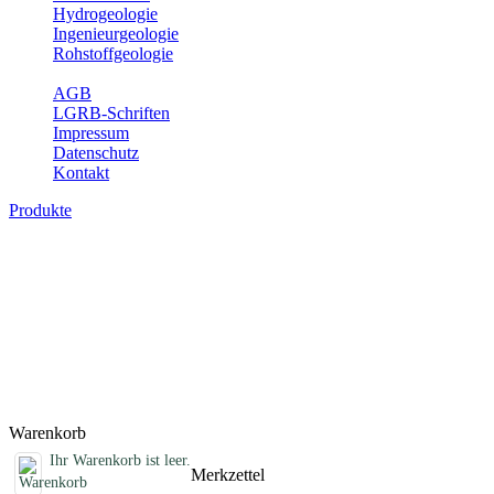
Hydrogeologie
Ingenieurgeologie
Rohstoffgeologie
Service
AGB
LGRB-Schriften
Impressum
Datenschutz
Kontakt
Produkte
Schriften des Fachbereichs
Rohstoffgeologie
Abhandlungen, Informationen und andere Schriften zum Thema
Rohstoffgeologie
Titel
Preis
Produktliste wird geladen ...
Titel
Preis
Warenkorb
Ihr Warenkorb ist leer.
Merkzettel