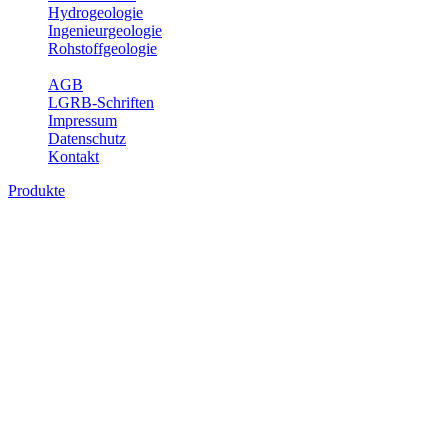
Hydrogeologie
Ingenieurgeologie
Rohstoffgeologie
Service
AGB
LGRB-Schriften
Impressum
Datenschutz
Kontakt
Produkte
Karte der mineralischen Rohstoffe von
Baden-Württemberg 1 : 50 000 (GeoLa),
analoge Karten
Die KMR50 ist eine fachliche Grundlage für die Raumplanung, für
die Betriebe der rohstoffgewinnenden und -verarbeitenden Industrie
sowie für die beratenden Büros. Jedes auf der KMR50 dargestellte
Rohstoffvorkommen wird textlich und tabellarisch hinsichtlich
seiner Beschaffenheit, der nutzbaren Mächtigkeiten, der möglichen
Abbauerschwernisse, der wichtigsten Nutzungsmöglichkeiten usw.
beschrieben. Der allgemeine Teil des Erläuterungsheftes liefert eine