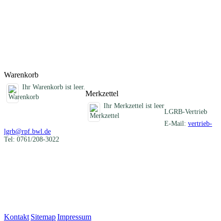
Darstellung der verschiedenartigen mineralischen Rohstoffe eines
Blattgebietes und informiert über die früheren und heutigen
Nutzungen. Im Anhang sind die Schichtenverzeichnisse der
Rohstofferkundungsbohrungen des LGRB und eine Auflistung aller
ehemaligen Gewinnungsstellen zusammengestellt.
Titel
Preis
Produktliste wird geladen ...
Titel
Preis
Warenkorb
Ihr Warenkorb ist leer.
Merkzettel
Ihr Merkzettel ist leer
LGRB-Vertrieb
E-Mail:
vertrieb-
lgrb@rpf.bwl.de
Tel: 0761/208-3022
Kontakt
|
Sitemap
|
Impressum