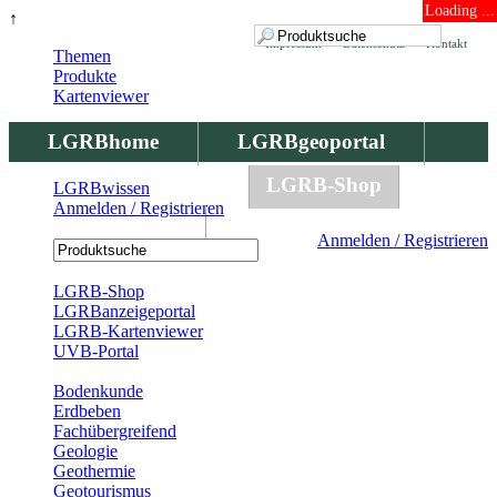
Loading ...
↑
Impressum
Datenschutz
Kontakt
Themen
Produkte
Kartenviewer
LGRBhome
LGRBgeoportal
LGRBbohrungen
LGRB-Shop
LGRBwissen
Anmelden / Registrieren
LGRBwissen
Anmelden / Registrieren
Registrierung
LGRB-Shop
LGRBanzeigeportal
LGRB-Kartenviewer
UVB-Portal
Produkte
Bodenkunde
Erdbeben
Fachübergreifend
Geologie
Geothermie
Geotourismus