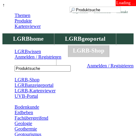
Loading ...
↑
Impressum
Datenschutz
Kontakt
Themen
Produkte
Kartenviewer
LGRBhome
LGRBgeoportal
LGRBbohrungen
LGRB-Shop
LGRBwissen
Anmelden / Registrieren
LGRBwissen
Anmelden / Registrieren
Registrierung
LGRB-Shop
LGRBanzeigeportal
LGRB-Kartenviewer
UVB-Portal
Produkte
Bodenkunde
Erdbeben
Fachübergreifend
Geologie
Geothermie
Geotourismus