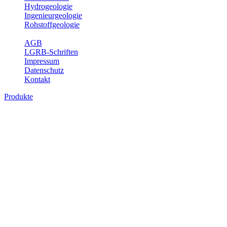
Hydrogeologie
Ingenieurgeologie
Rohstoffgeologie
Service
AGB
LGRB-Schriften
Impressum
Datenschutz
Kontakt
Produkte
Karte der mineralischen Rohstoffe von
Baden-Württemberg 1 : 50 000 (GeoLa),
analoge Karten
Die KMR50 ist eine fachliche Grundlage für die Raumplanung, für
die Betriebe der rohstoffgewinnenden und -verarbeitenden Industrie
sowie für die beratenden Büros. Jedes auf der KMR50 dargestellte
Rohstoffvorkommen wird textlich und tabellarisch hinsichtlich
seiner Beschaffenheit, der nutzbaren Mächtigkeiten, der möglichen
Abbauerschwernisse, der wichtigsten Nutzungsmöglichkeiten usw.
beschrieben. Der allgemeine Teil des Erläuterungsheftes liefert eine