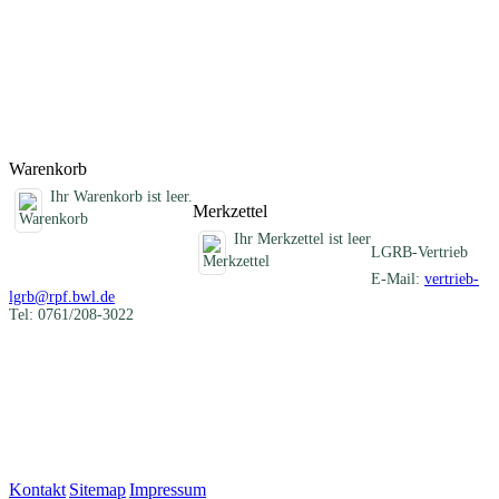
Darstellung der verschiedenartigen mineralischen Rohstoffe eines
Blattgebietes und informiert über die früheren und heutigen
Nutzungen. Im Anhang sind die Schichtenverzeichnisse der
Rohstofferkundungsbohrungen des LGRB und eine Auflistung aller
ehemaligen Gewinnungsstellen zusammengestellt.
Titel
Preis
Produktliste wird geladen ...
Titel
Preis
Warenkorb
Ihr Warenkorb ist leer.
Merkzettel
Ihr Merkzettel ist leer
LGRB-Vertrieb
E-Mail:
vertrieb-
lgrb@rpf.bwl.de
Tel: 0761/208-3022
Kontakt
|
Sitemap
|
Impressum