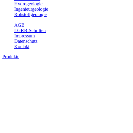
Hydrogeologie
Ingenieurgeologie
Rohstoffgeologie
Service
AGB
LGRB-Schriften
Impressum
Datenschutz
Kontakt
Produkte
Karte der mineralischen Rohstoffe von
Baden-Württemberg 1 : 50 000 (GeoLa),
analoge Karten
Die KMR50 ist eine fachliche Grundlage für die Raumplanung, für
die Betriebe der rohstoffgewinnenden und -verarbeitenden Industrie
sowie für die beratenden Büros. Jedes auf der KMR50 dargestellte
Rohstoffvorkommen wird textlich und tabellarisch hinsichtlich
seiner Beschaffenheit, der nutzbaren Mächtigkeiten, der möglichen
Abbauerschwernisse, der wichtigsten Nutzungsmöglichkeiten usw.
beschrieben. Der allgemeine Teil des Erläuterungsheftes liefert eine