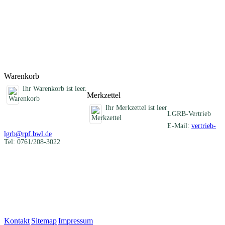
Darstellung der verschiedenartigen mineralischen Rohstoffe eines
Blattgebietes und informiert über die früheren und heutigen
Nutzungen. Im Anhang sind die Schichtenverzeichnisse der
Rohstofferkundungsbohrungen des LGRB und eine Auflistung aller
ehemaligen Gewinnungsstellen zusammengestellt.
Titel
Preis
Produktliste wird geladen ...
Titel
Preis
Warenkorb
Ihr Warenkorb ist leer.
Merkzettel
Ihr Merkzettel ist leer
LGRB-Vertrieb
E-Mail:
vertrieb-
lgrb@rpf.bwl.de
Tel: 0761/208-3022
Kontakt
|
Sitemap
|
Impressum