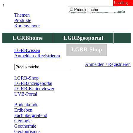
Loading ...
↑
Impressum
Datenschutz
Kontakt
Themen
Produkte
Kartenviewer
LGRBhome
LGRBgeoportal
LGRBbohrungen
LGRB-Shop
LGRBwissen
Anmelden / Registrieren
LGRBwissen
Anmelden / Registrieren
Registrierung
LGRB-Shop
LGRBanzeigeportal
LGRB-Kartenviewer
UVB-Portal
Produkte
Bodenkunde
Erdbeben
Fachübergreifend
Geologie
Geothermie
Geotourismus