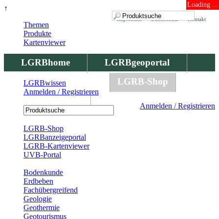
Loading ...
↑
Impressum
Datenschutz
Kontakt
Themen
Produkte
Kartenviewer
LGRBhome
LGRBgeoportal
LGRBbohrungen
LGRB-Shop
LGRBwissen
Anmelden / Registrieren
LGRBwissen
Anmelden / Registrieren
Registrierung
LGRB-Shop
LGRBanzeigeportal
LGRB-Kartenviewer
UVB-Portal
Produkte
Bodenkunde
Erdbeben
Fachübergreifend
Geologie
Geothermie
Geotourismus