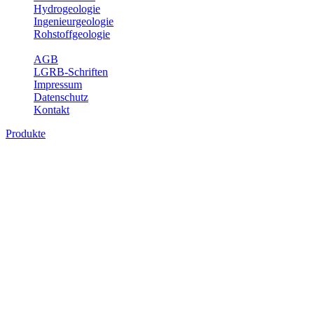
Hydrogeologie
Ingenieurgeologie
Rohstoffgeologie
Service
AGB
LGRB-Schriften
Impressum
Datenschutz
Kontakt
Produkte
Karte der mineralischen Rohstoffe von
Baden-Württemberg 1 : 50 000 (GeoLa),
analoge Karten
Die KMR50 ist eine fachliche Grundlage für die Raumplanung, für
die Betriebe der rohstoffgewinnenden und -verarbeitenden Industrie
sowie für die beratenden Büros. Jedes auf der KMR50 dargestellte
Rohstoffvorkommen wird textlich und tabellarisch hinsichtlich
seiner Beschaffenheit, der nutzbaren Mächtigkeiten, der möglichen
Abbauerschwernisse, der wichtigsten Nutzungsmöglichkeiten usw.
beschrieben. Der allgemeine Teil des Erläuterungsheftes liefert eine