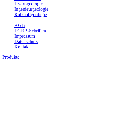
Hydrogeologie
Ingenieurgeologie
Rohstoffgeologie
Service
AGB
LGRB-Schriften
Impressum
Datenschutz
Kontakt
Produkte
Karte der mineralischen Rohstoffe von
Baden-Württemberg 1 : 50 000 (GeoLa),
analoge Karten
Die KMR50 ist eine fachliche Grundlage für die Raumplanung, für
die Betriebe der rohstoffgewinnenden und -verarbeitenden Industrie
sowie für die beratenden Büros. Jedes auf der KMR50 dargestellte
Rohstoffvorkommen wird textlich und tabellarisch hinsichtlich
seiner Beschaffenheit, der nutzbaren Mächtigkeiten, der möglichen
Abbauerschwernisse, der wichtigsten Nutzungsmöglichkeiten usw.
beschrieben. Der allgemeine Teil des Erläuterungsheftes liefert eine