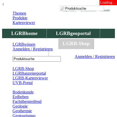
Loading ...
↑
Impressum
Datenschutz
Kontakt
Themen
Produkte
Kartenviewer
LGRBhome
LGRBgeoportal
LGRBbohrungen
LGRB-Shop
LGRBwissen
Anmelden / Registrieren
LGRBwissen
Anmelden / Registrieren
Registrierung
LGRB-Shop
LGRBanzeigeportal
LGRB-Kartenviewer
UVB-Portal
Produkte
Bodenkunde
Erdbeben
Fachübergreifend
Geologie
Geothermie
Geotourismus