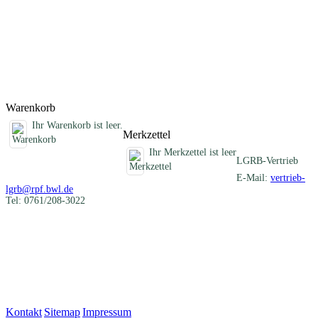
Darstellung der verschiedenartigen mineralischen Rohstoffe eines
Blattgebietes und informiert über die früheren und heutigen
Nutzungen. Im Anhang sind die Schichtenverzeichnisse der
Rohstofferkundungsbohrungen des LGRB und eine Auflistung aller
ehemaligen Gewinnungsstellen zusammengestellt.
Titel
Preis
Produktliste wird geladen ...
Titel
Preis
Warenkorb
Ihr Warenkorb ist leer.
Merkzettel
Ihr Merkzettel ist leer
LGRB-Vertrieb
E-Mail:
vertrieb-
lgrb@rpf.bwl.de
Tel: 0761/208-3022
Kontakt
|
Sitemap
|
Impressum