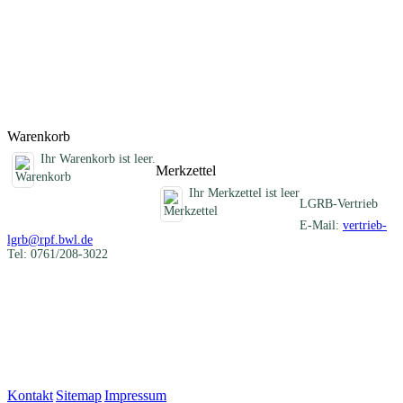
Darstellung der verschiedenartigen mineralischen Rohstoffe eines
Blattgebietes und informiert über die früheren und heutigen
Nutzungen. Im Anhang sind die Schichtenverzeichnisse der
Rohstofferkundungsbohrungen des LGRB und eine Auflistung aller
ehemaligen Gewinnungsstellen zusammengestellt.
Titel
Preis
Produktliste wird geladen ...
Titel
Preis
Warenkorb
Ihr Warenkorb ist leer.
Merkzettel
Ihr Merkzettel ist leer
LGRB-Vertrieb
E-Mail:
vertrieb-
lgrb@rpf.bwl.de
Tel: 0761/208-3022
Kontakt
|
Sitemap
|
Impressum