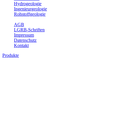
Hydrogeologie
Ingenieurgeologie
Rohstoffgeologie
Service
AGB
LGRB-Schriften
Impressum
Datenschutz
Kontakt
Produkte
Karte der mineralischen Rohstoffe von
Baden-Württemberg 1 : 50 000 (GeoLa),
analoge Karten
Die KMR50 ist eine fachliche Grundlage für die Raumplanung, für
die Betriebe der rohstoffgewinnenden und -verarbeitenden Industrie
sowie für die beratenden Büros. Jedes auf der KMR50 dargestellte
Rohstoffvorkommen wird textlich und tabellarisch hinsichtlich
seiner Beschaffenheit, der nutzbaren Mächtigkeiten, der möglichen
Abbauerschwernisse, der wichtigsten Nutzungsmöglichkeiten usw.
beschrieben. Der allgemeine Teil des Erläuterungsheftes liefert eine