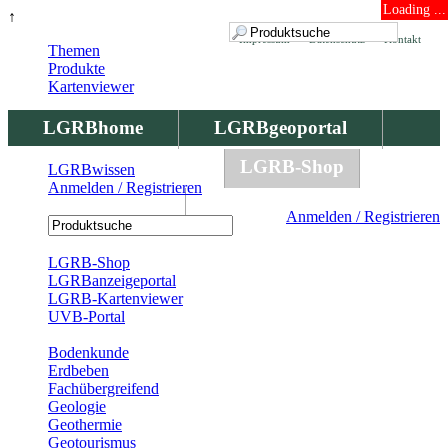
Loading ...
↑
Impressum
Datenschutz
Kontakt
Themen
Produkte
Kartenviewer
LGRBhome
LGRBgeoportal
LGRBbohrungen
LGRB-Shop
LGRBwissen
Anmelden / Registrieren
LGRBwissen
Anmelden / Registrieren
Registrierung
LGRB-Shop
LGRBanzeigeportal
LGRB-Kartenviewer
UVB-Portal
Produkte
Bodenkunde
Erdbeben
Fachübergreifend
Geologie
Geothermie
Geotourismus