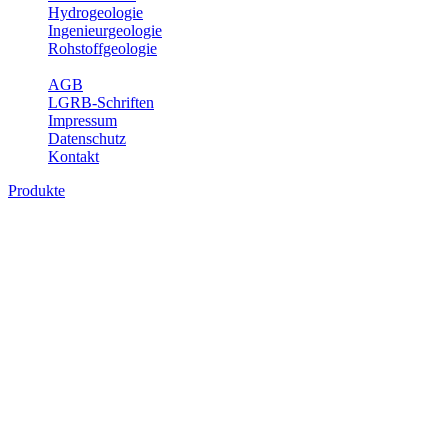
Hydrogeologie
Ingenieurgeologie
Rohstoffgeologie
Service
AGB
LGRB-Schriften
Impressum
Datenschutz
Kontakt
Produkte
Karte der mineralischen Rohstoffe von
Baden-Württemberg 1 : 50 000 (GeoLa),
analoge Karten
Die KMR50 ist eine fachliche Grundlage für die Raumplanung, für
die Betriebe der rohstoffgewinnenden und -verarbeitenden Industrie
sowie für die beratenden Büros. Jedes auf der KMR50 dargestellte
Rohstoffvorkommen wird textlich und tabellarisch hinsichtlich
seiner Beschaffenheit, der nutzbaren Mächtigkeiten, der möglichen
Abbauerschwernisse, der wichtigsten Nutzungsmöglichkeiten usw.
beschrieben. Der allgemeine Teil des Erläuterungsheftes liefert eine