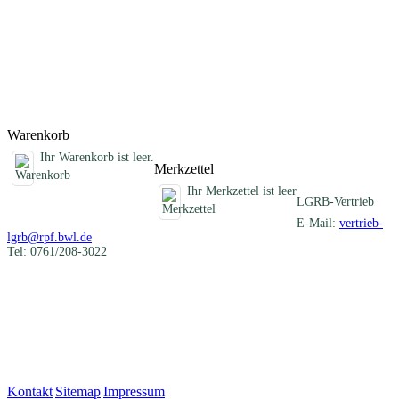
Darstellung der verschiedenartigen mineralischen Rohstoffe eines
Blattgebietes und informiert über die früheren und heutigen
Nutzungen. Im Anhang sind die Schichtenverzeichnisse der
Rohstofferkundungsbohrungen des LGRB und eine Auflistung aller
ehemaligen Gewinnungsstellen zusammengestellt.
Titel
Preis
Produktliste wird geladen ...
Titel
Preis
Warenkorb
Ihr Warenkorb ist leer.
Merkzettel
Ihr Merkzettel ist leer
LGRB-Vertrieb
E-Mail:
vertrieb-
lgrb@rpf.bwl.de
Tel: 0761/208-3022
Kontakt
|
Sitemap
|
Impressum