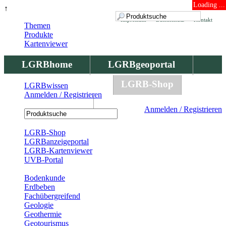
Loading ...
↑
Impressum
Datenschutz
Kontakt
Themen
Produkte
Kartenviewer
LGRBhome
LGRBgeoportal
LGRBbohrungen
LGRB-Shop
LGRBwissen
Anmelden / Registrieren
LGRBwissen
Anmelden / Registrieren
Registrierung
LGRB-Shop
LGRBanzeigeportal
LGRB-Kartenviewer
UVB-Portal
Produkte
Bodenkunde
Erdbeben
Fachübergreifend
Geologie
Geothermie
Geotourismus