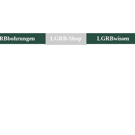
RBbohrungen
LGRB-Shop
LGRBwissen