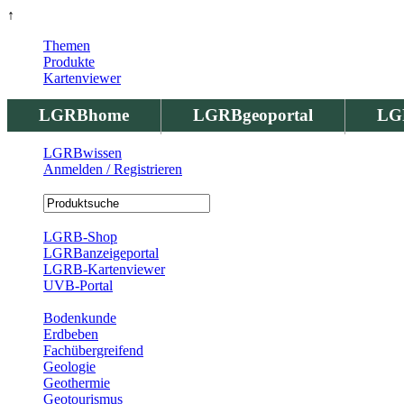
↑
Themen
Produkte
Kartenviewer
LGRBhome
LGRBgeoportal
LG
LGRBwissen
Anmelden / Registrieren
Registrierung
LGRB-Shop
LGRBanzeigeportal
LGRB-Kartenviewer
UVB-Portal
Produkte
Bodenkunde
Erdbeben
Fachübergreifend
Geologie
Geothermie
Geotourismus