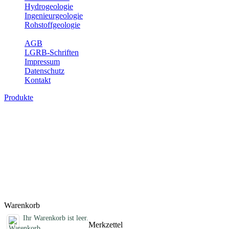
Hydrogeologie
Ingenieurgeologie
Rohstoffgeologie
Service
AGB
LGRB-Schriften
Impressum
Datenschutz
Kontakt
Produkte
Karte der mineralischen Rohstoffe von Ba
Die KMR50 ist eine fachliche Grundlage für die Raumplanung, für die
Rohstoffvorkommen wird textlich und tabellarisch hinsichtlich seine
Der allgemeine Teil des Erläuterungsheftes liefert eine Darstellung 
die Schichtenverzeichnisse der Rohstofferkundungsbohrungen des LG
Titel
Produktliste wird geladen ...
Titel
Warenkorb
Ihr Warenkorb ist leer.
Merkzettel