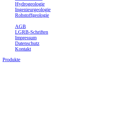
Hydrogeologie
Ingenieurgeologie
Rohstoffgeologie
Service
AGB
LGRB-Schriften
Impressum
Datenschutz
Kontakt
Produkte
Karte der mineralischen Rohstoffe von
Baden-Württemberg 1 : 50 000 (GeoLa),
analoge Karten
Die KMR50 ist eine fachliche Grundlage für die Raumplanung, für
die Betriebe der rohstoffgewinnenden und -verarbeitenden Industrie
sowie für die beratenden Büros. Jedes auf der KMR50 dargestellte
Rohstoffvorkommen wird textlich und tabellarisch hinsichtlich
seiner Beschaffenheit, der nutzbaren Mächtigkeiten, der möglichen
Abbauerschwernisse, der wichtigsten Nutzungsmöglichkeiten usw.
beschrieben. Der allgemeine Teil des Erläuterungsheftes liefert eine