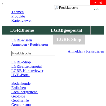
Loading ...
↑
Impressum
Datenschutz
Kontakt
Themen
Produkte
Kartenviewer
LGRBhome
LGRBgeoportal
LGRBbohrungen
LGRB-Shop
LGRBwissen
Anmelden / Registrieren
LGRBwissen
Anmelden / Registrieren
Registrierung
LGRB-Shop
LGRBanzeigeportal
LGRB-Kartenviewer
UVB-Portal
Produkte
Bodenkunde
Erdbeben
Fachübergreifend
Geologie
Geothermie
Geotourismus