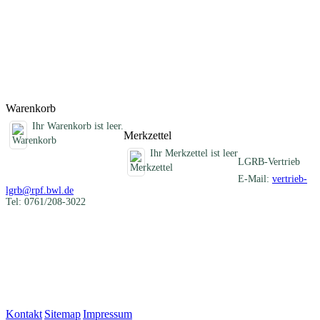
Darstellung der verschiedenartigen mineralischen Rohstoffe eines
Blattgebietes und informiert über die früheren und heutigen
Nutzungen. Im Anhang sind die Schichtenverzeichnisse der
Rohstofferkundungsbohrungen des LGRB und eine Auflistung aller
ehemaligen Gewinnungsstellen zusammengestellt.
Titel
Preis
Produktliste wird geladen ...
Titel
Preis
Warenkorb
Ihr Warenkorb ist leer.
Merkzettel
Ihr Merkzettel ist leer
LGRB-Vertrieb
E-Mail:
vertrieb-
lgrb@rpf.bwl.de
Tel: 0761/208-3022
Kontakt
|
Sitemap
|
Impressum