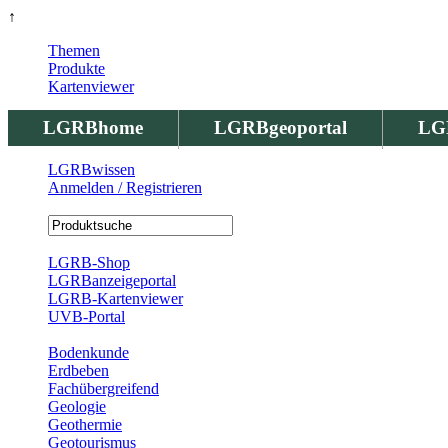
↑
Themen
Produkte
Kartenviewer
LGRBhome
LGRBgeoportal
LG
LGRBwissen
Anmelden / Registrieren
Registrierung
LGRB-Shop
LGRBanzeigeportal
LGRB-Kartenviewer
UVB-Portal
Produkte
Bodenkunde
Erdbeben
Fachübergreifend
Geologie
Geothermie
Geotourismus