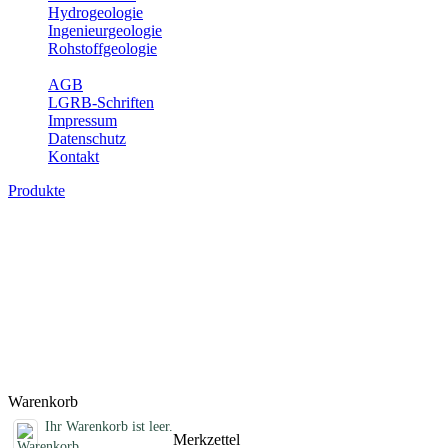
Hydrogeologie
Ingenieurgeologie
Rohstoffgeologie
Service
AGB
LGRB-Schriften
Impressum
Datenschutz
Kontakt
Produkte
Karte der mineralischen Rohstoffe von Ba
Die KMR50 ist eine fachliche Grundlage für die Raumplanung, für die
Rohstoffvorkommen wird textlich und tabellarisch hinsichtlich seine
Der allgemeine Teil des Erläuterungsheftes liefert eine Darstellung 
die Schichtenverzeichnisse der Rohstofferkundungsbohrungen des LG
Titel
Produktliste wird geladen ...
Titel
Warenkorb
Ihr Warenkorb ist leer.
Merkzettel