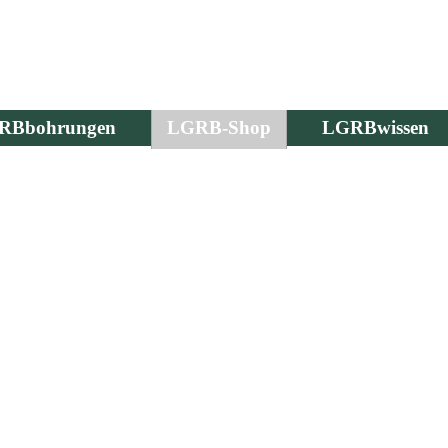
RBbohrungen
LGRB-Shop
LGRBwissen