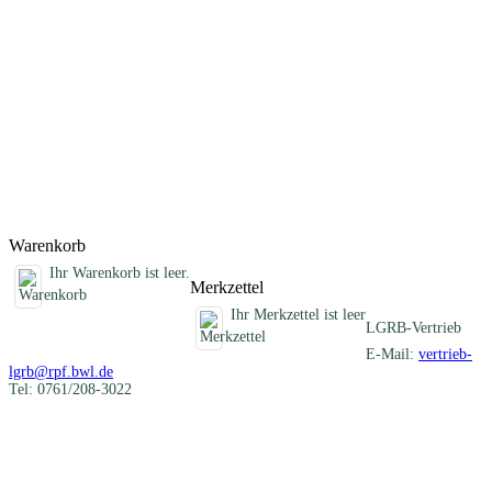
Darstellung der verschiedenartigen mineralischen Rohstoffe eines
Blattgebietes und informiert über die früheren und heutigen
Nutzungen. Im Anhang sind die Schichtenverzeichnisse der
Rohstofferkundungsbohrungen des LGRB und eine Auflistung aller
ehemaligen Gewinnungsstellen zusammengestellt. Die beiliegende
CD-ROM enthält Geodaten im Shapefile-Format, ein
ArcGIS/ArcView-Projekt, alle Texte und Abbildungen als PDF-
Dokument und die Karte 1 : 50 000 als PDF- und georeferenzierte
Rasterdatei (TIFF-Format).
Titel
Preis
Produktliste wird geladen ...
Titel
Preis
Warenkorb
Ihr Warenkorb ist leer.
Merkzettel
Ihr Merkzettel ist leer
LGRB-Vertrieb
E-Mail:
vertrieb-
lgrb@rpf.bwl.de
Tel: 0761/208-3022