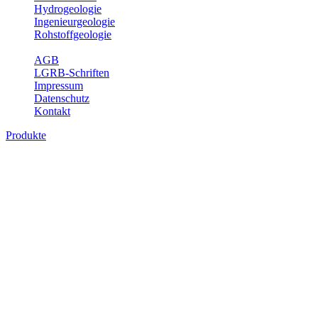
Hydrogeologie
Ingenieurgeologie
Rohstoffgeologie
Service
AGB
LGRB-Schriften
Impressum
Datenschutz
Kontakt
Produkte
Karte der mineralischen Rohstoffe von
Baden-Württemberg 1 : 50 000 (GeoLa),
Geodaten
Die KMR50 ist eine fachliche Grundlage für die Raumplanung, für
die Betriebe der rohstoffgewinnenden und -verarbeitenden Industrie
sowie für die beratenden Büros. Jedes auf der KMR50 dargestellte
Rohstoffvorkommen wird textlich und tabellarisch hinsichtlich
seiner Beschaffenheit, der nutzbaren Mächtigkeiten, der möglichen
Abbauerschwernisse, der wichtigsten Nutzungsmöglichkeiten usw.
beschrieben. Der allgemeine Teil des Erläuterungsheftes liefert eine