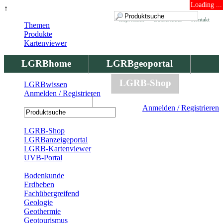
Loading ...
↑
Impressum
Datenschutz
Kontakt
Themen
Produkte
Kartenviewer
LGRBhome
LGRBgeoportal
LGRBbohrungen
LGRB-Shop
LGRBwissen
Anmelden / Registrieren
LGRBwissen
Anmelden / Registrieren
Registrierung
LGRB-Shop
LGRBanzeigeportal
LGRB-Kartenviewer
UVB-Portal
Produkte
Bodenkunde
Erdbeben
Fachübergreifend
Geologie
Geothermie
Geotourismus