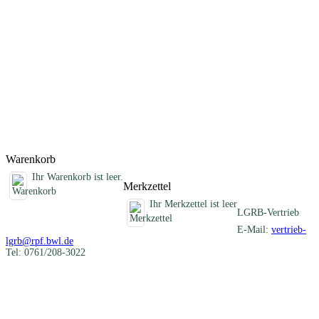
Darstellung der verschiedenartigen mineralischen Rohstoffe eines
Blattgebietes und informiert über die früheren und heutigen
Nutzungen. Im Anhang sind die Schichtenverzeichnisse der
Rohstofferkundungsbohrungen des LGRB und eine Auflistung aller
ehemaligen Gewinnungsstellen zusammengestellt. Die beiliegende
CD-ROM enthält Geodaten im Shapefile-Format, ein
ArcGIS/ArcView-Projekt, alle Texte und Abbildungen als PDF-
Dokument und die Karte 1 : 50 000 als PDF- und georeferenzierte
Rasterdatei (TIFF-Format).
Titel
Preis
Produktliste wird geladen ...
Titel
Preis
Warenkorb
Ihr Warenkorb ist leer.
Merkzettel
Ihr Merkzettel ist leer
LGRB-Vertrieb
E-Mail:
vertrieb-
lgrb@rpf.bwl.de
Tel: 0761/208-3022