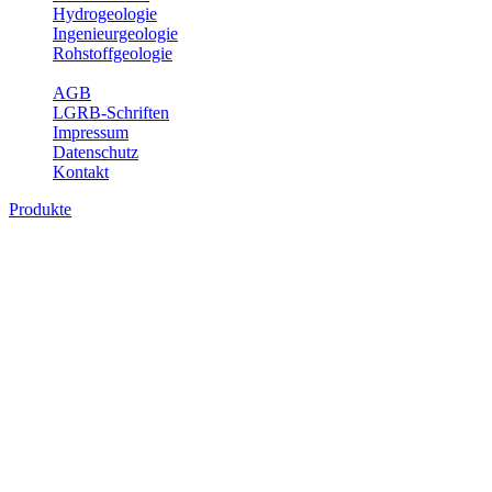
Hydrogeologie
Ingenieurgeologie
Rohstoffgeologie
Service
AGB
LGRB-Schriften
Impressum
Datenschutz
Kontakt
Produkte
Karte der mineralischen Rohstoffe von
Baden-Württemberg 1 : 50 000 (GeoLa),
Geodaten
Die KMR50 ist eine fachliche Grundlage für die Raumplanung, für
die Betriebe der rohstoffgewinnenden und -verarbeitenden Industrie
sowie für die beratenden Büros. Jedes auf der KMR50 dargestellte
Rohstoffvorkommen wird textlich und tabellarisch hinsichtlich
seiner Beschaffenheit, der nutzbaren Mächtigkeiten, der möglichen
Abbauerschwernisse, der wichtigsten Nutzungsmöglichkeiten usw.
beschrieben. Der allgemeine Teil des Erläuterungsheftes liefert eine