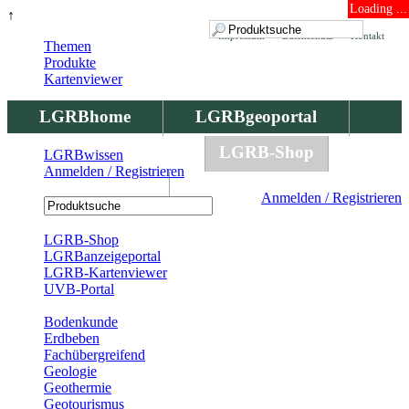
Loading ...
↑
Impressum
Datenschutz
Kontakt
Themen
Produkte
Kartenviewer
LGRBhome
LGRBgeoportal
LGRBbohrungen
LGRB-Shop
LGRBwissen
Anmelden / Registrieren
LGRBwissen
Anmelden / Registrieren
Registrierung
LGRB-Shop
LGRBanzeigeportal
LGRB-Kartenviewer
UVB-Portal
Produkte
Bodenkunde
Erdbeben
Fachübergreifend
Geologie
Geothermie
Geotourismus