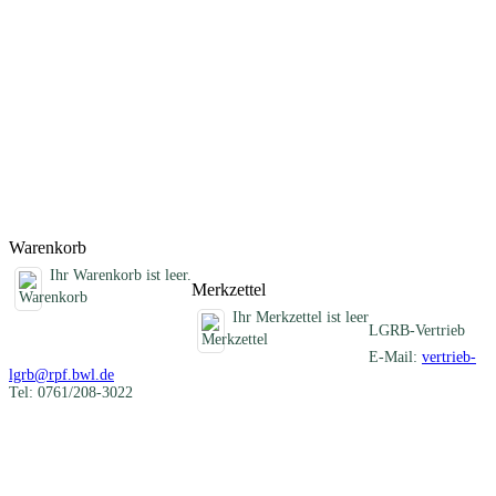
Darstellung der verschiedenartigen mineralischen Rohstoffe eines
Blattgebietes und informiert über die früheren und heutigen
Nutzungen. Im Anhang sind die Schichtenverzeichnisse der
Rohstofferkundungsbohrungen des LGRB und eine Auflistung aller
ehemaligen Gewinnungsstellen zusammengestellt. Die beiliegende
CD-ROM enthält Geodaten im Shapefile-Format, ein
ArcGIS/ArcView-Projekt, alle Texte und Abbildungen als PDF-
Dokument und die Karte 1 : 50 000 als PDF- und georeferenzierte
Rasterdatei (TIFF-Format).
Titel
Preis
Produktliste wird geladen ...
Titel
Preis
Warenkorb
Ihr Warenkorb ist leer.
Merkzettel
Ihr Merkzettel ist leer
LGRB-Vertrieb
E-Mail:
vertrieb-
lgrb@rpf.bwl.de
Tel: 0761/208-3022