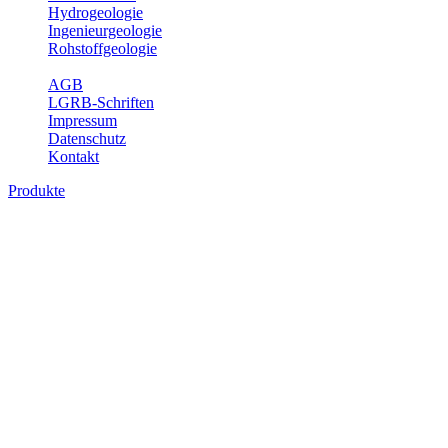
Hydrogeologie
Ingenieurgeologie
Rohstoffgeologie
Service
AGB
LGRB-Schriften
Impressum
Datenschutz
Kontakt
Produkte
Karte der mineralischen Rohstoffe von
Baden-Württemberg 1 : 50 000 (GeoLa),
Geodaten
Die KMR50 ist eine fachliche Grundlage für die Raumplanung, für
die Betriebe der rohstoffgewinnenden und -verarbeitenden Industrie
sowie für die beratenden Büros. Jedes auf der KMR50 dargestellte
Rohstoffvorkommen wird textlich und tabellarisch hinsichtlich
seiner Beschaffenheit, der nutzbaren Mächtigkeiten, der möglichen
Abbauerschwernisse, der wichtigsten Nutzungsmöglichkeiten usw.
beschrieben. Der allgemeine Teil des Erläuterungsheftes liefert eine