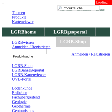
Loading ...
↑
Impressum
Datenschutz
Kontakt
Themen
Produkte
Kartenviewer
LGRBhome
LGRBgeoportal
LGRBbohrungen
LGRB-Shop
LGRBwissen
Anmelden / Registrieren
LGRBwissen
Anmelden / Registrieren
Registrierung
LGRB-Shop
LGRBanzeigeportal
LGRB-Kartenviewer
UVB-Portal
Produkte
Bodenkunde
Erdbeben
Fachübergreifend
Geologie
Geothermie
Geotourismus