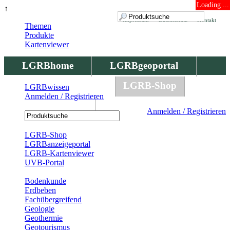
Loading ...
↑
Impressum
Datenschutz
Kontakt
Themen
Produkte
Kartenviewer
LGRBhome
LGRBgeoportal
LGRBbohrungen
LGRB-Shop
LGRBwissen
Anmelden / Registrieren
LGRBwissen
Anmelden / Registrieren
Registrierung
LGRB-Shop
LGRBanzeigeportal
LGRB-Kartenviewer
UVB-Portal
Produkte
Bodenkunde
Erdbeben
Fachübergreifend
Geologie
Geothermie
Geotourismus