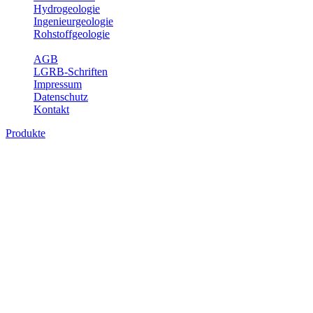
Hydrogeologie
Ingenieurgeologie
Rohstoffgeologie
Service
AGB
LGRB-Schriften
Impressum
Datenschutz
Kontakt
Produkte
Karte der mineralischen Rohstoffe von
Baden-Württemberg 1 : 50 000 (GeoLa),
Geodaten
Die KMR50 ist eine fachliche Grundlage für die Raumplanung, für
die Betriebe der rohstoffgewinnenden und -verarbeitenden Industrie
sowie für die beratenden Büros. Jedes auf der KMR50 dargestellte
Rohstoffvorkommen wird textlich und tabellarisch hinsichtlich
seiner Beschaffenheit, der nutzbaren Mächtigkeiten, der möglichen
Abbauerschwernisse, der wichtigsten Nutzungsmöglichkeiten usw.
beschrieben. Der allgemeine Teil des Erläuterungsheftes liefert eine