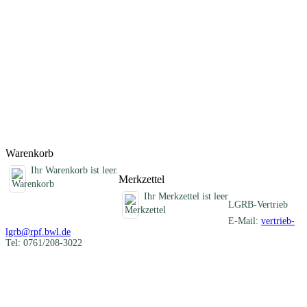
Darstellung der verschiedenartigen mineralischen Rohstoffe eines
Blattgebietes und informiert über die früheren und heutigen
Nutzungen. Im Anhang sind die Schichtenverzeichnisse der
Rohstofferkundungsbohrungen des LGRB und eine Auflistung aller
ehemaligen Gewinnungsstellen zusammengestellt. Die beiliegende
CD-ROM enthält Geodaten im Shapefile-Format, ein
ArcGIS/ArcView-Projekt, alle Texte und Abbildungen als PDF-
Dokument und die Karte 1 : 50 000 als PDF- und georeferenzierte
Rasterdatei (TIFF-Format).
Titel
Preis
Produktliste wird geladen ...
Titel
Preis
Warenkorb
Ihr Warenkorb ist leer.
Merkzettel
Ihr Merkzettel ist leer
LGRB-Vertrieb
E-Mail:
vertrieb-
lgrb@rpf.bwl.de
Tel: 0761/208-3022