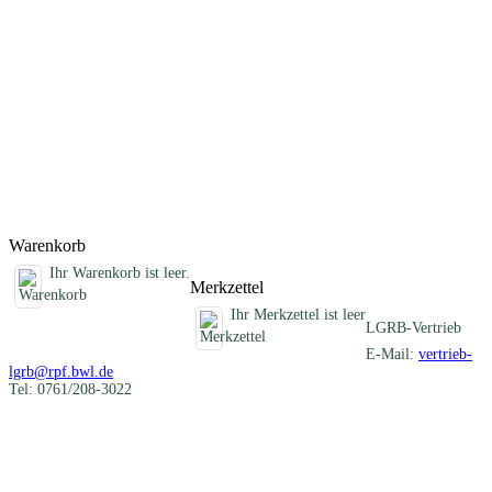
Darstellung der verschiedenartigen mineralischen Rohstoffe eines
Blattgebietes und informiert über die früheren und heutigen
Nutzungen. Im Anhang sind die Schichtenverzeichnisse der
Rohstofferkundungsbohrungen des LGRB und eine Auflistung aller
ehemaligen Gewinnungsstellen zusammengestellt. Die beiliegende
CD-ROM enthält Geodaten im Shapefile-Format, ein
ArcGIS/ArcView-Projekt, alle Texte und Abbildungen als PDF-
Dokument und die Karte 1 : 50 000 als PDF- und georeferenzierte
Rasterdatei (TIFF-Format).
Titel
Preis
Produktliste wird geladen ...
Titel
Preis
Warenkorb
Ihr Warenkorb ist leer.
Merkzettel
Ihr Merkzettel ist leer
LGRB-Vertrieb
E-Mail:
vertrieb-
lgrb@rpf.bwl.de
Tel: 0761/208-3022