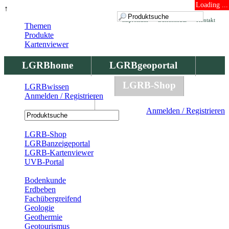
Loading ...
↑
Impressum
Datenschutz
Kontakt
Themen
Produkte
Kartenviewer
LGRBhome
LGRBgeoportal
LGRBbohrungen
LGRB-Shop
LGRBwissen
Anmelden / Registrieren
LGRBwissen
Anmelden / Registrieren
Registrierung
LGRB-Shop
LGRBanzeigeportal
LGRB-Kartenviewer
UVB-Portal
Produkte
Bodenkunde
Erdbeben
Fachübergreifend
Geologie
Geothermie
Geotourismus