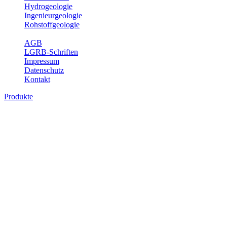
Hydrogeologie
Ingenieurgeologie
Rohstoffgeologie
Service
AGB
LGRB-Schriften
Impressum
Datenschutz
Kontakt
Produkte
Karte der mineralischen Rohstoffe von
Baden-Württemberg 1 : 50 000 (GeoLa),
Geodaten
Die KMR50 ist eine fachliche Grundlage für die Raumplanung, für
die Betriebe der rohstoffgewinnenden und -verarbeitenden Industrie
sowie für die beratenden Büros. Jedes auf der KMR50 dargestellte
Rohstoffvorkommen wird textlich und tabellarisch hinsichtlich
seiner Beschaffenheit, der nutzbaren Mächtigkeiten, der möglichen
Abbauerschwernisse, der wichtigsten Nutzungsmöglichkeiten usw.
beschrieben. Der allgemeine Teil des Erläuterungsheftes liefert eine