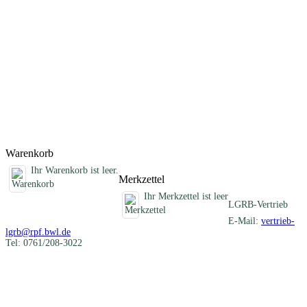
Darstellung der verschiedenartigen mineralischen Rohstoffe eines
Blattgebietes und informiert über die früheren und heutigen
Nutzungen. Im Anhang sind die Schichtenverzeichnisse der
Rohstofferkundungsbohrungen des LGRB und eine Auflistung aller
ehemaligen Gewinnungsstellen zusammengestellt. Die beiliegende
CD-ROM enthält Geodaten im Shapefile-Format, ein
ArcGIS/ArcView-Projekt, alle Texte und Abbildungen als PDF-
Dokument und die Karte 1 : 50 000 als PDF- und georeferenzierte
Rasterdatei (TIFF-Format).
Titel
Preis
Produktliste wird geladen ...
Titel
Preis
Warenkorb
Ihr Warenkorb ist leer.
Merkzettel
Ihr Merkzettel ist leer
LGRB-Vertrieb
E-Mail:
vertrieb-
lgrb@rpf.bwl.de
Tel: 0761/208-3022