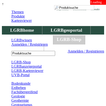
Loading ...
↑
Impressum
Datenschutz
Kontakt
Themen
Produkte
Kartenviewer
LGRBhome
LGRBgeoportal
LGRBbohrungen
LGRB-Shop
LGRBwissen
Anmelden / Registrieren
LGRBwissen
Anmelden / Registrieren
Registrierung
LGRB-Shop
LGRBanzeigeportal
LGRB-Kartenviewer
UVB-Portal
Produkte
Bodenkunde
Erdbeben
Fachübergreifend
Geologie
Geothermie
Geotourismus