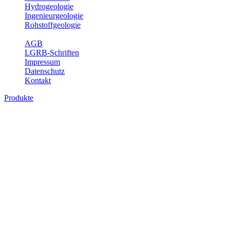
Hydrogeologie
Ingenieurgeologie
Rohstoffgeologie
Service
AGB
LGRB-Schriften
Impressum
Datenschutz
Kontakt
Produkte
Karte der mineralischen Rohstoffe von
Baden-Württemberg 1 : 50 000 (GeoLa),
Geodaten
Die KMR50 ist eine fachliche Grundlage für die Raumplanung, für
die Betriebe der rohstoffgewinnenden und -verarbeitenden Industrie
sowie für die beratenden Büros. Jedes auf der KMR50 dargestellte
Rohstoffvorkommen wird textlich und tabellarisch hinsichtlich
seiner Beschaffenheit, der nutzbaren Mächtigkeiten, der möglichen
Abbauerschwernisse, der wichtigsten Nutzungsmöglichkeiten usw.
beschrieben. Der allgemeine Teil des Erläuterungsheftes liefert eine