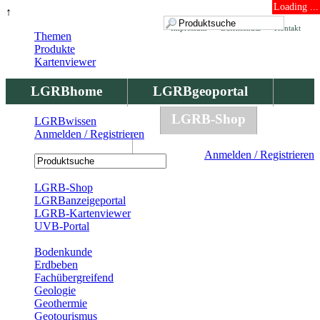
Loading ...
↑
Impressum
Datenschutz
Kontakt
Themen
Produkte
Kartenviewer
LGRBhome
LGRBgeoportal
LGRBbohrungen
LGRB-Shop
LGRBwissen
Anmelden / Registrieren
LGRBwissen
Anmelden / Registrieren
Registrierung
LGRB-Shop
LGRBanzeigeportal
LGRB-Kartenviewer
UVB-Portal
Produkte
Bodenkunde
Erdbeben
Fachübergreifend
Geologie
Geothermie
Geotourismus