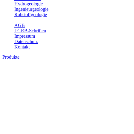
Hydrogeologie
Ingenieurgeologie
Rohstoffgeologie
Service
AGB
LGRB-Schriften
Impressum
Datenschutz
Kontakt
Produkte
Karte der mineralischen Rohstoffe von
Baden-Württemberg 1 : 50 000 (GeoLa),
Geodaten
Die KMR50 ist eine fachliche Grundlage für die Raumplanung, für
die Betriebe der rohstoffgewinnenden und -verarbeitenden Industrie
sowie für die beratenden Büros. Jedes auf der KMR50 dargestellte
Rohstoffvorkommen wird textlich und tabellarisch hinsichtlich
seiner Beschaffenheit, der nutzbaren Mächtigkeiten, der möglichen
Abbauerschwernisse, der wichtigsten Nutzungsmöglichkeiten usw.
beschrieben. Der allgemeine Teil des Erläuterungsheftes liefert eine