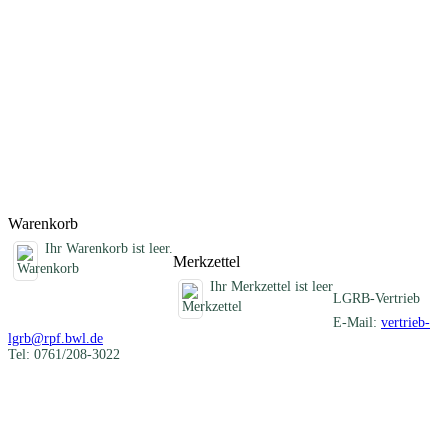
Darstellung der verschiedenartigen mineralischen Rohstoffe eines
Blattgebietes und informiert über die früheren und heutigen
Nutzungen. Im Anhang sind die Schichtenverzeichnisse der
Rohstofferkundungsbohrungen des LGRB und eine Auflistung aller
ehemaligen Gewinnungsstellen zusammengestellt. Die beiliegende
CD-ROM enthält Geodaten im Shapefile-Format, ein
ArcGIS/ArcView-Projekt, alle Texte und Abbildungen als PDF-
Dokument und die Karte 1 : 50 000 als PDF- und georeferenzierte
Rasterdatei (TIFF-Format).
Titel
Preis
Produktliste wird geladen ...
Titel
Preis
Warenkorb
Ihr Warenkorb ist leer.
Merkzettel
Ihr Merkzettel ist leer
LGRB-Vertrieb
E-Mail:
vertrieb-
lgrb@rpf.bwl.de
Tel: 0761/208-3022