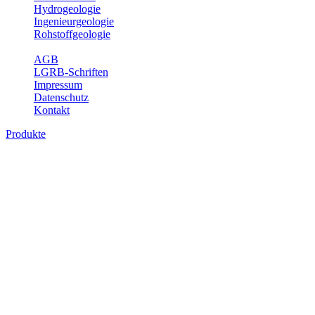
Hydrogeologie
Ingenieurgeologie
Rohstoffgeologie
Service
AGB
LGRB-Schriften
Impressum
Datenschutz
Kontakt
Produkte
Karte der mineralischen Rohstoffe von
Baden-Württemberg 1 : 50 000 (GeoLa),
Geodaten
Die KMR50 ist eine fachliche Grundlage für die Raumplanung, für
die Betriebe der rohstoffgewinnenden und -verarbeitenden Industrie
sowie für die beratenden Büros. Jedes auf der KMR50 dargestellte
Rohstoffvorkommen wird textlich und tabellarisch hinsichtlich
seiner Beschaffenheit, der nutzbaren Mächtigkeiten, der möglichen
Abbauerschwernisse, der wichtigsten Nutzungsmöglichkeiten usw.
beschrieben. Der allgemeine Teil des Erläuterungsheftes liefert eine