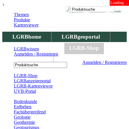
Loading ...
↑
Impressum
Datenschutz
Kontakt
Themen
Produkte
Kartenviewer
LGRBhome
LGRBgeoportal
LGRBbohrungen
LGRB-Shop
LGRBwissen
Anmelden / Registrieren
LGRBwissen
Anmelden / Registrieren
Registrierung
LGRB-Shop
LGRBanzeigeportal
LGRB-Kartenviewer
UVB-Portal
Produkte
Bodenkunde
Erdbeben
Fachübergreifend
Geologie
Geothermie
Geotourismus