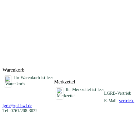
Darstellung der verschiedenartigen mineralischen Rohstoffe eines
Blattgebietes und informiert über die früheren und heutigen
Nutzungen. Im Anhang sind die Schichtenverzeichnisse der
Rohstofferkundungsbohrungen des LGRB und eine Auflistung aller
ehemaligen Gewinnungsstellen zusammengestellt. Die beiliegende
CD-ROM enthält Geodaten im Shapefile-Format, ein
ArcGIS/ArcView-Projekt, alle Texte und Abbildungen als PDF-
Dokument und die Karte 1 : 50 000 als PDF- und georeferenzierte
Rasterdatei (TIFF-Format).
Titel
Preis
Produktliste wird geladen ...
Titel
Preis
Warenkorb
Ihr Warenkorb ist leer.
Merkzettel
Ihr Merkzettel ist leer
LGRB-Vertrieb
E-Mail:
vertrieb-
lgrb@rpf.bwl.de
Tel: 0761/208-3022