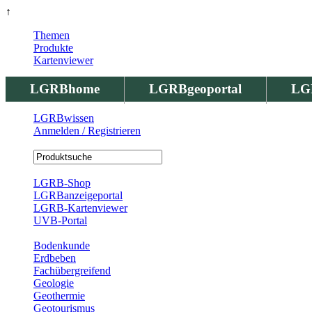
↑
Themen
Produkte
Kartenviewer
LGRBhome
LGRBgeoportal
LG
LGRBwissen
Anmelden / Registrieren
Registrierung
LGRB-Shop
LGRBanzeigeportal
LGRB-Kartenviewer
UVB-Portal
Produkte
Bodenkunde
Erdbeben
Fachübergreifend
Geologie
Geothermie
Geotourismus