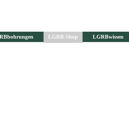
RBbohrungen
LGRB-Shop
LGRBwissen