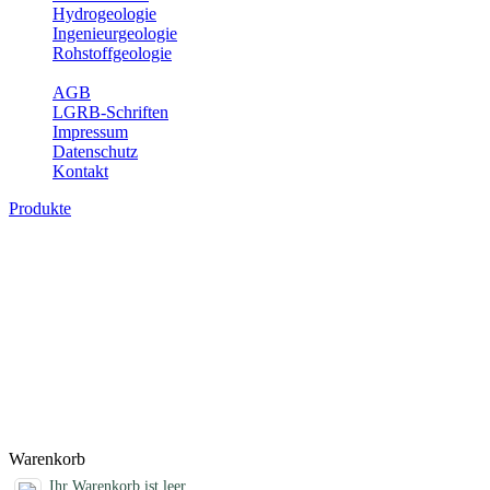
Hydrogeologie
Ingenieurgeologie
Rohstoffgeologie
Service
AGB
LGRB-Schriften
Impressum
Datenschutz
Kontakt
Produkte
Karte der mineralischen Rohstoffe von B
Die KMR50 ist eine fachliche Grundlage für die Raumplanung, für die
Rohstoffvorkommen wird textlich und tabellarisch hinsichtlich seine
Der allgemeine Teil des Erläuterungsheftes liefert eine Darstellung 
die Schichtenverzeichnisse der Rohstofferkundungsbohrungen des L
Format, ein ArcGIS/ArcView-Projekt, alle Texte und Abbildungen als
Titel
Produktliste wird geladen ...
Titel
Warenkorb
Ihr Warenkorb ist leer.