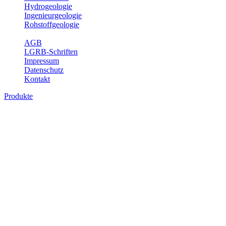
Hydrogeologie
Ingenieurgeologie
Rohstoffgeologie
Service
AGB
LGRB-Schriften
Impressum
Datenschutz
Kontakt
Produkte
Produkte des Themenbereichs
Rohstoffgeologie
Baden-Württemberg ist reich an hochwertigen Rohstoffvorkommen
besonders aus den Bereichen der Steine und Erden sowie der
Industrieminerale. Mit demRohstoffsicherungskonzept wird dem
LGRB der Auftrag erteilt, diese Rohstoffvorkommen zu erkunden,
abzugrenzen, zu bewerten und zu beschreiben. Die Themen im
Fachbereich Rohstoffgeologie geben eine Übersicht über die im
Land betriebenen Gewinnungsstellen, über die oberflächennahen
mineralischen Rohstoffe, die Steinsalzverbreitung im Mittleren
Muschelkalk sowie über einige wichtige Nutzungskonflikte.