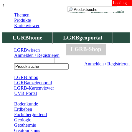
Loading ...
↑
Impressum
Datenschutz
Kontakt
Themen
Produkte
Kartenviewer
LGRBhome
LGRBgeoportal
LGRBbohrungen
LGRB-Shop
LGRBwissen
Anmelden / Registrieren
LGRBwissen
Anmelden / Registrieren
Registrierung
LGRB-Shop
LGRBanzeigeportal
LGRB-Kartenviewer
UVB-Portal
Produkte
Bodenkunde
Erdbeben
Fachübergreifend
Geologie
Geothermie
Geotourismus