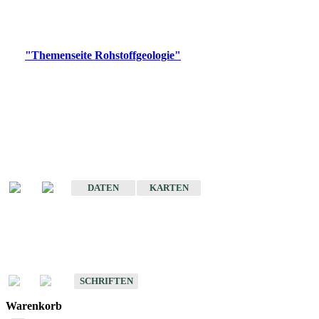
Bitte wählen Sie ein Produkt im gewünschten Format aus.
Digitale Produkte, die direkt downloadbar sind, finden Sie auf
der
"Themenseite Rohstoffgeologie"
im
LGRBgeoportal
.
Amtlicher Datensatz
(Planungsmaßstab)
Karte der mineralischen Rohstoffe von Baden-Württemberg 1 : 50 000
(GeoLa), Blattschnitte
DATEN
KARTEN
Schriften
Schriften des Fachbereichs Rohstoffgeologie
SCHRIFTEN
Warenkorb