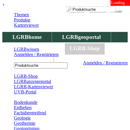
Loading ...
↑
Impressum
Datenschutz
Kontakt
Themen
Produkte
Kartenviewer
LGRBhome
LGRBgeoportal
LGRBbohrungen
LGRB-Shop
LGRBwissen
Anmelden / Registrieren
LGRBwissen
Anmelden / Registrieren
Registrierung
LGRB-Shop
LGRBanzeigeportal
LGRB-Kartenviewer
UVB-Portal
Produkte
Bodenkunde
Erdbeben
Fachübergreifend
Geologie
Geothermie
Geotourismus