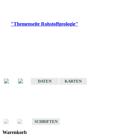
Bitte wählen Sie ein Produkt im gewünschten Format aus.
Digitale Produkte, die direkt downloadbar sind, finden Sie auf
der
"Themenseite Rohstoffgeologie"
im
LGRBgeoportal
.
Amtlicher Datensatz
(Planungsmaßstab)
Karte der mineralischen Rohstoffe von Baden-Württemberg 1 : 50 000
(GeoLa), Blattschnitte
DATEN
KARTEN
Schriften
Schriften des Fachbereichs Rohstoffgeologie
SCHRIFTEN
Warenkorb