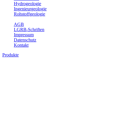
Hydrogeologie
Ingenieurgeologie
Rohstoffgeologie
Service
AGB
LGRB-Schriften
Impressum
Datenschutz
Kontakt
Produkte
Produkte des Themenbereichs
Rohstoffgeologie
Baden-Württemberg ist reich an hochwertigen Rohstoffvorkommen
besonders aus den Bereichen der Steine und Erden sowie der
Industrieminerale. Mit demRohstoffsicherungskonzept wird dem
LGRB der Auftrag erteilt, diese Rohstoffvorkommen zu erkunden,
abzugrenzen, zu bewerten und zu beschreiben. Die Themen im
Fachbereich Rohstoffgeologie geben eine Übersicht über die im
Land betriebenen Gewinnungsstellen, über die oberflächennahen
mineralischen Rohstoffe, die Steinsalzverbreitung im Mittleren
Muschelkalk sowie über einige wichtige Nutzungskonflikte.