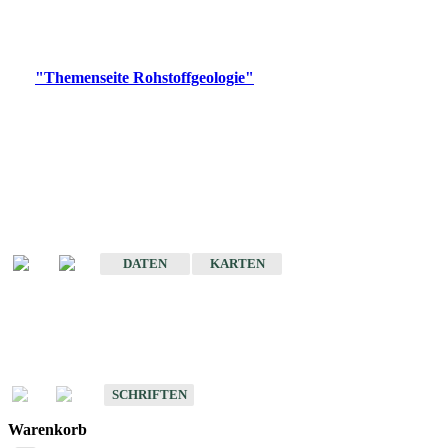
Bitte wählen Sie ein Produkt im gewünschten Format aus.
Digitale Produkte, die direkt downloadbar sind, finden Sie auf
der
"Themenseite Rohstoffgeologie"
im
LGRBgeoportal
.
Amtlicher Datensatz
(Planungsmaßstab)
Karte der mineralischen Rohstoffe von Baden-Württemberg 1 : 50 000
(GeoLa), Blattschnitte
DATEN
KARTEN
Schriften
Schriften des Fachbereichs Rohstoffgeologie
SCHRIFTEN
Warenkorb