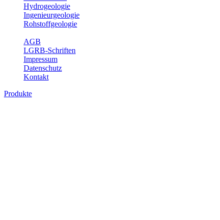
Hydrogeologie
Ingenieurgeologie
Rohstoffgeologie
Service
AGB
LGRB-Schriften
Impressum
Datenschutz
Kontakt
Produkte
Produkte des Themenbereichs
Rohstoffgeologie
Baden-Württemberg ist reich an hochwertigen Rohstoffvorkommen
besonders aus den Bereichen der Steine und Erden sowie der
Industrieminerale. Mit demRohstoffsicherungskonzept wird dem
LGRB der Auftrag erteilt, diese Rohstoffvorkommen zu erkunden,
abzugrenzen, zu bewerten und zu beschreiben. Die Themen im
Fachbereich Rohstoffgeologie geben eine Übersicht über die im
Land betriebenen Gewinnungsstellen, über die oberflächennahen
mineralischen Rohstoffe, die Steinsalzverbreitung im Mittleren
Muschelkalk sowie über einige wichtige Nutzungskonflikte.