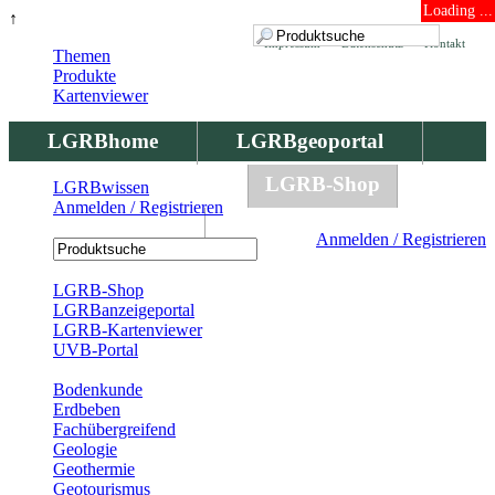
Loading ...
↑
Impressum
Datenschutz
Kontakt
Themen
Produkte
Kartenviewer
LGRBhome
LGRBgeoportal
LGRBbohrungen
LGRB-Shop
LGRBwissen
Anmelden / Registrieren
LGRBwissen
Anmelden / Registrieren
Registrierung
LGRB-Shop
LGRBanzeigeportal
LGRB-Kartenviewer
UVB-Portal
Produkte
Bodenkunde
Erdbeben
Fachübergreifend
Geologie
Geothermie
Geotourismus