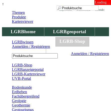
Loading ...
↑
Impressum
Datenschutz
Kontakt
Themen
Produkte
Kartenviewer
LGRBhome
LGRBgeoportal
LGRBbohrungen
LGRB-Shop
LGRBwissen
Anmelden / Registrieren
LGRBwissen
Anmelden / Registrieren
Registrierung
LGRB-Shop
LGRBanzeigeportal
LGRB-Kartenviewer
UVB-Portal
Produkte
Bodenkunde
Erdbeben
Fachübergreifend
Geologie
Geothermie
Geotourismus