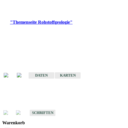
Bitte wählen Sie ein Produkt im gewünschten Format aus.
Digitale Produkte, die direkt downloadbar sind, finden Sie auf
der
"Themenseite Rohstoffgeologie"
im
LGRBgeoportal
.
Amtlicher Datensatz
(Planungsmaßstab)
Karte der mineralischen Rohstoffe von Baden-Württemberg 1 : 50 000
(GeoLa), Blattschnitte
DATEN
KARTEN
Schriften
Schriften des Fachbereichs Rohstoffgeologie
SCHRIFTEN
Warenkorb