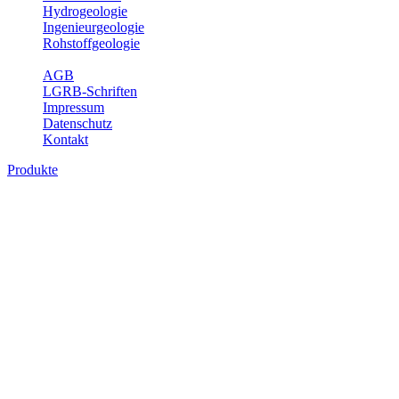
Hydrogeologie
Ingenieurgeologie
Rohstoffgeologie
Service
AGB
LGRB-Schriften
Impressum
Datenschutz
Kontakt
Produkte
Produkte des Themenbereichs
Rohstoffgeologie
Baden-Württemberg ist reich an hochwertigen Rohstoffvorkommen
besonders aus den Bereichen der Steine und Erden sowie der
Industrieminerale. Mit demRohstoffsicherungskonzept wird dem
LGRB der Auftrag erteilt, diese Rohstoffvorkommen zu erkunden,
abzugrenzen, zu bewerten und zu beschreiben. Die Themen im
Fachbereich Rohstoffgeologie geben eine Übersicht über die im
Land betriebenen Gewinnungsstellen, über die oberflächennahen
mineralischen Rohstoffe, die Steinsalzverbreitung im Mittleren
Muschelkalk sowie über einige wichtige Nutzungskonflikte.