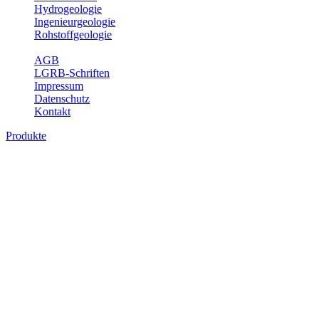
Hydrogeologie
Ingenieurgeologie
Rohstoffgeologie
Service
AGB
LGRB-Schriften
Impressum
Datenschutz
Kontakt
Produkte
Produkte des Themenbereichs
Rohstoffgeologie
Baden-Württemberg ist reich an hochwertigen Rohstoffvorkommen
besonders aus den Bereichen der Steine und Erden sowie der
Industrieminerale. Mit demRohstoffsicherungskonzept wird dem
LGRB der Auftrag erteilt, diese Rohstoffvorkommen zu erkunden,
abzugrenzen, zu bewerten und zu beschreiben. Die Themen im
Fachbereich Rohstoffgeologie geben eine Übersicht über die im
Land betriebenen Gewinnungsstellen, über die oberflächennahen
mineralischen Rohstoffe, die Steinsalzverbreitung im Mittleren
Muschelkalk sowie über einige wichtige Nutzungskonflikte.