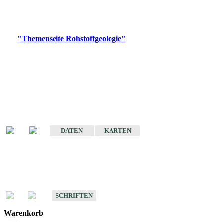
Bitte wählen Sie ein Produkt im gewünschten Format aus.
Digitale Produkte, die direkt downloadbar sind, finden Sie auf
der
"Themenseite Rohstoffgeologie"
im
LGRBgeoportal
.
Amtlicher Datensatz
(Planungsmaßstab)
Karte der mineralischen Rohstoffe von Baden-Württemberg 1 : 50 000
(GeoLa), Blattschnitte
DATEN
KARTEN
Schriften
Schriften des Fachbereichs Rohstoffgeologie
SCHRIFTEN
Warenkorb