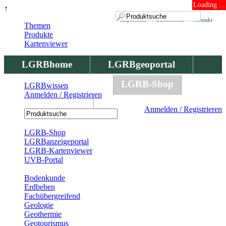
Loading ...
↑
Impressum
Datenschutz
Kontakt
Themen
Produkte
Kartenviewer
LGRBhome
LGRBgeoportal
LGRBbohrungen
LGRB-Shop
LGRBwissen
Anmelden / Registrieren
LGRBwissen
Anmelden / Registrieren
Registrierung
LGRB-Shop
LGRBanzeigeportal
LGRB-Kartenviewer
UVB-Portal
Produkte
Bodenkunde
Erdbeben
Fachübergreifend
Geologie
Geothermie
Geotourismus