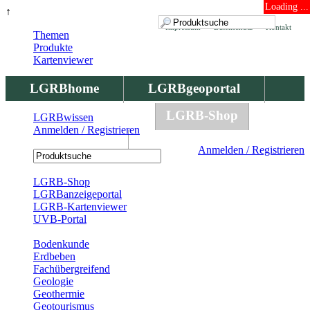
Loading ...
↑
Impressum
Datenschutz
Kontakt
Themen
Produkte
Kartenviewer
LGRBhome
LGRBgeoportal
LGRBbohrungen
LGRB-Shop
LGRBwissen
Anmelden / Registrieren
LGRBwissen
Anmelden / Registrieren
Registrierung
LGRB-Shop
LGRBanzeigeportal
LGRB-Kartenviewer
UVB-Portal
Produkte
Bodenkunde
Erdbeben
Fachübergreifend
Geologie
Geothermie
Geotourismus