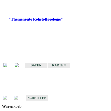
Bitte wählen Sie ein Produkt im gewünschten Format aus.
Digitale Produkte, die direkt downloadbar sind, finden Sie auf
der
"Themenseite Rohstoffgeologie"
im
LGRBgeoportal
.
Amtlicher Datensatz
(Planungsmaßstab)
Karte der mineralischen Rohstoffe von Baden-Württemberg 1 : 50 000
(GeoLa), Blattschnitte
DATEN
KARTEN
Schriften
Schriften des Fachbereichs Rohstoffgeologie
SCHRIFTEN
Warenkorb