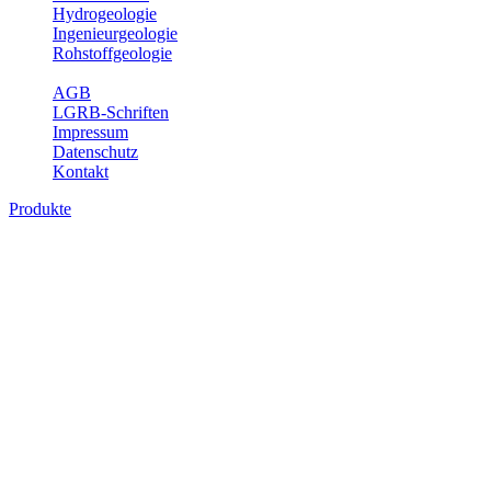
Hydrogeologie
Ingenieurgeologie
Rohstoffgeologie
Service
AGB
LGRB-Schriften
Impressum
Datenschutz
Kontakt
Produkte
Produkte des Themenbereichs
Rohstoffgeologie
Baden-Württemberg ist reich an hochwertigen Rohstoffvorkommen
besonders aus den Bereichen der Steine und Erden sowie der
Industrieminerale. Mit demRohstoffsicherungskonzept wird dem
LGRB der Auftrag erteilt, diese Rohstoffvorkommen zu erkunden,
abzugrenzen, zu bewerten und zu beschreiben. Die Themen im
Fachbereich Rohstoffgeologie geben eine Übersicht über die im
Land betriebenen Gewinnungsstellen, über die oberflächennahen
mineralischen Rohstoffe, die Steinsalzverbreitung im Mittleren
Muschelkalk sowie über einige wichtige Nutzungskonflikte.