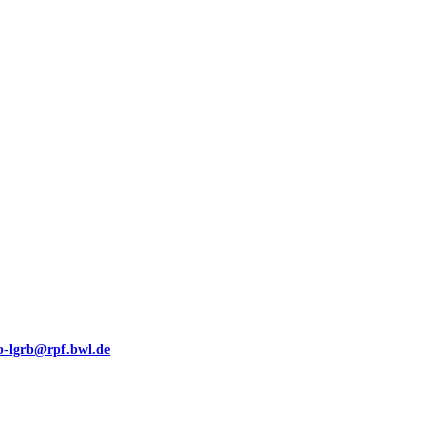
00 (GeoLa), Blattschnitte
eb-lgrb@rpf.bwl.de