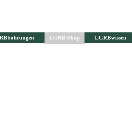
RBbohrungen
LGRB-Shop
LGRBwissen