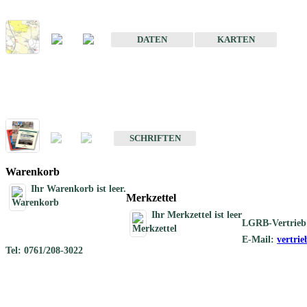
Karte der mineralischen Rohstoffe von Baden-Württemberg 1 : 50 0
DATEN
KARTEN
Schriften
Schriften des Fachbereichs Rohstoffgeologie
SCHRIFTEN
Warenkorb
Ihr Warenkorb ist leer.
Merkzettel
Ihr Merkzettel ist leer
LGRB-Vertrieb
E-Mail:
vertri
Tel: 0761/208-3022