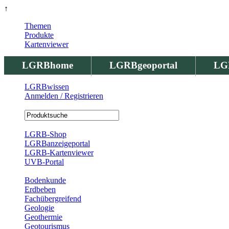
↑
Themen
Produkte
Kartenviewer
LGRBhome
LGRBgeoportal
LG
LGRBwissen
Anmelden / Registrieren
Registrierung
LGRB-Shop
LGRBanzeigeportal
LGRB-Kartenviewer
UVB-Portal
Produkte
Bodenkunde
Erdbeben
Fachübergreifend
Geologie
Geothermie
Geotourismus