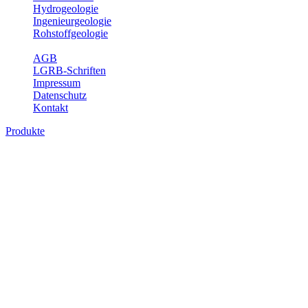
Hydrogeologie
Ingenieurgeologie
Rohstoffgeologie
Service
AGB
LGRB-Schriften
Impressum
Datenschutz
Kontakt
Produkte
Produkte des Themenbereichs Rohstoffgeo
Baden-Württemberg ist reich an hochwertigen Rohstoffvorkommen be
Auftrag erteilt, diese Rohstoffvorkommen zu erkunden, abzugrenzen,
Gewinnungsstellen, über die oberflächennahen mineralischen Rohstoff
Bitte wählen Sie ein Produkt im gewünschten Format aus.
Digitale Produkte, die direkt downloadbar sind, finden Sie auf d
Amtlicher Datensatz (Planungs