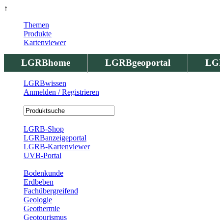
↑
Themen
Produkte
Kartenviewer
LGRBhome
LGRBgeoportal
LG
LGRBwissen
Anmelden / Registrieren
Registrierung
LGRB-Shop
LGRBanzeigeportal
LGRB-Kartenviewer
UVB-Portal
Produkte
Bodenkunde
Erdbeben
Fachübergreifend
Geologie
Geothermie
Geotourismus