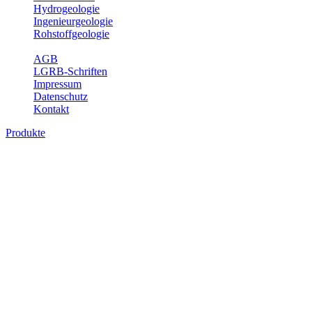
Hydrogeologie
Ingenieurgeologie
Rohstoffgeologie
Service
AGB
LGRB-Schriften
Impressum
Datenschutz
Kontakt
Produkte
Produkte des Themenbereichs Rohstoffgeo
Baden-Württemberg ist reich an hochwertigen Rohstoffvorkommen be
Auftrag erteilt, diese Rohstoffvorkommen zu erkunden, abzugrenzen,
Gewinnungsstellen, über die oberflächennahen mineralischen Rohstoff
Bitte wählen Sie ein Produkt im gewünschten Format aus.
Digitale Produkte, die direkt downloadbar sind, finden Sie auf d
Amtlicher Datensatz (Planungs