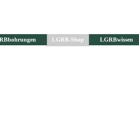
RBbohrungen
LGRB-Shop
LGRBwissen