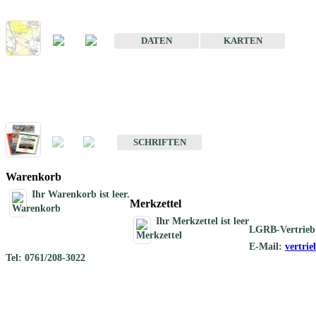
Karte der mineralischen Rohstoffe von Baden-Württemberg 1 : 50 0
DATEN
KARTEN
Schriften
Schriften des Fachbereichs Rohstoffgeologie
SCHRIFTEN
Warenkorb
Ihr Warenkorb ist leer.
Merkzettel
Ihr Merkzettel ist leer
LGRB-Vertrieb
E-Mail:
vertri
Tel: 0761/208-3022