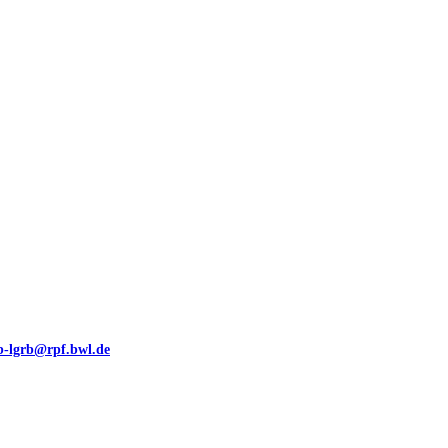
00 (GeoLa), Blattschnitte
eb-lgrb@rpf.bwl.de